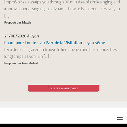
ImproVoices sweeps you through 90 minutes of circle singing and
improvisational singing in a dynamic flow to Blankenese. Have you
[...]
Proposé par Mattis
21/08/2026 à Lyon
Chant pour Tou·te·s au Parc de la Visitation - Lyon 5ème
Il y a deux ans j'ai enfin trouvé le lieu que je cherchais depuis très
longtemps à Lyon : un [...]
Proposé par Gaël Aubrit
Tous les événements