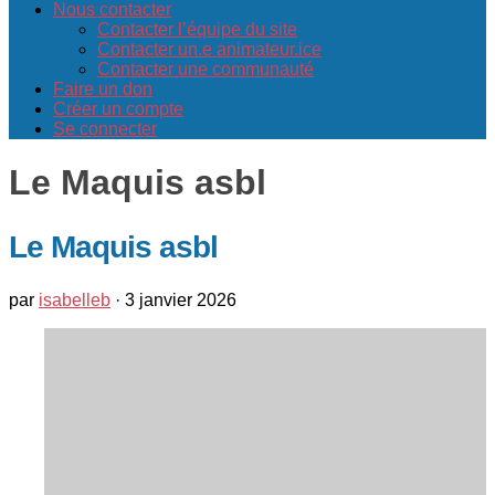
Nous contacter
Contacter l’équipe du site
Contacter un.e animateur.ice
Contacter une communauté
Faire un don
Créer un compte
Se connecter
Le Maquis asbl
Le Maquis asbl
par
isabelleb
·
3 janvier 2026