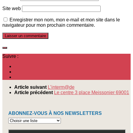
Site web
Enregistrer mon nom, mon e-mail et mon site dans le
navigateur pour mon prochain commentaire.
Suivre :
Article suivant
L’interm@de
Article précédent
Le centre 3 place Meissonier 69001
ABONNEZ-VOUS À NOS NEWSLETTERS
Abonnez-
vous
à