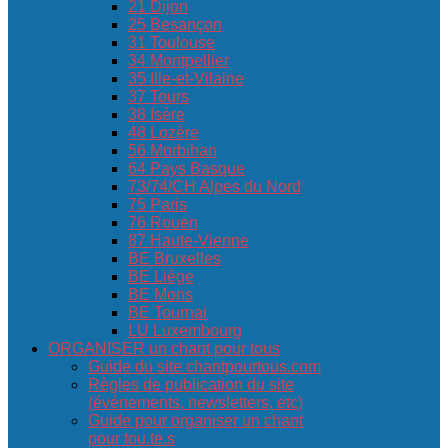
21 Dijon
25 Besançon
31 Toulouse
34 Montpellier
35 Ille-et-Vilaine
37 Tours
38 Isère
48 Lozère
56 Morbihan
64 Pays Basque
73/74/CH Alpes du Nord
75 Paris
76 Rouen
87 Haute-Vienne
BE Bruxelles
BE Liège
BE Mons
BE Tournai
LU Luxembourg
ORGANISER un chant pour tous
Guide du site chantpourtous.com
Règles de publication du site
(événements, newsletters, etc)
Guide pour organiser un chant
pour tou.te.s