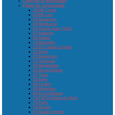
Chercher un événement
Pages de communauté
2A/2B Corse
01/69 Lyon
03 Hauterive
03 Montluçon
04 Ubaye avec l’EAU
07 Ardèche
09 Ariège
13 Marseille
15/19 Cantal-Corrèze
21 Dijon
25 Besançon
31 Toulouse
34 Montpellier
35 Ille-et-Vilaine
37 Tours
38 Isère
48 Lozère
56 Morbihan
64 Pays Basque
73/74/CH Alpes du Nord
75 Paris
76 Rouen
87 Haute-Vienne