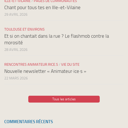
ILLE-ET-VILAINE
/
PAGES DE COMMUNAUTÉS
Chant pour tous·tes en Ille-et-Vilaine
29 AVRIL 2026
TOULOUSE ET ENVIRONS
Et si on chantait dans la rue ? Le flashmob contre la
morosité
28 AVRIL 2026
RENCONTRES ANIMATEUR.RICE.S
/
VIE DU SITE
Nouvelle newsletter « Animateur·ice·s »
22 MARS 2026
Tous les articles
COMMENTAIRES RÉCENTS