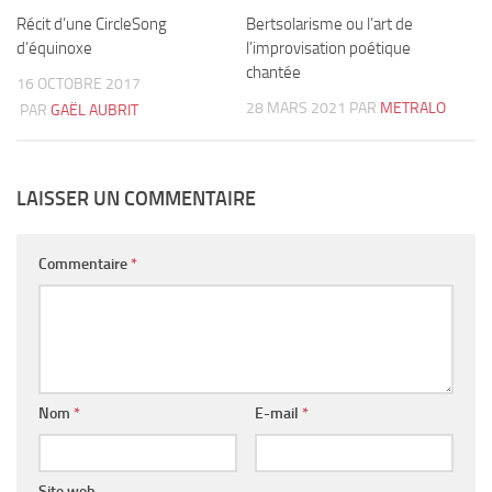
Récit d’une CircleSong
0
Bertsolarisme ou l’art de
1
d’équinoxe
l’improvisation poétique
chantée
16 OCTOBRE 2017
28 MARS 2021
PAR
METRALO
PAR
GAËL AUBRIT
LAISSER UN COMMENTAIRE
Commentaire
*
Nom
*
E-mail
*
Site web