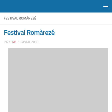
Skip to content
FESTIVAL ROMÀREZÉ
Festival Romàrezé
PAR
HW
·
13 AVRIL 2018