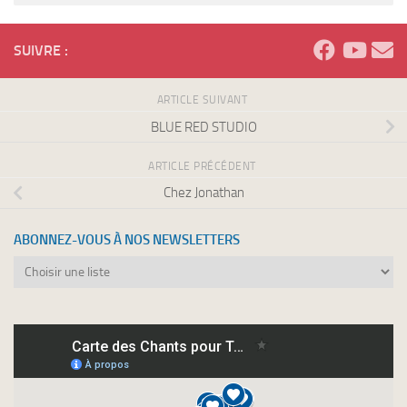
SUIVRE :
ARTICLE SUIVANT
BLUE RED STUDIO
ARTICLE PRÉCÉDENT
Chez Jonathan
ABONNEZ-VOUS À NOS NEWSLETTERS
Abonnez-
vous
à
nos
newsletters