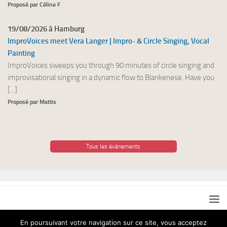
Proposé par Céline F
19/08/2026 à Hamburg
ImproVoices meet Vera Langer | Impro- & Circle Singing, Vocal
Painting
ImproVoices sweeps you through 90 minutes of circle singing and
improvisational singing in a dynamic flow to Blankenese. Have you
[...]
Proposé par Mattis
Tous les événements
En poursuivant votre navigation sur ce site, vous acceptez