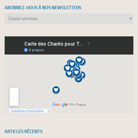
ABONNEZ-VOUS À NOS NEWSLETTERS
Abonnez-
vous
à
nos
newsletters
ARTICLES RÉCENTS