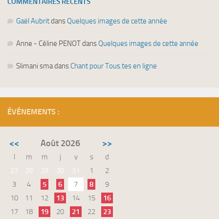
COMMENTAIRES RÉCENTS
Gaël Aubrit
dans
Quelques images de cette année
Anne - Céline PENOT
dans
Quelques images de cette année
Slimani sma
dans
Chant pour Tous.tes en ligne
ÉVÉNEMENTS :
<<
Août 2026
>>
l
m
m
j
v
s
d
27
28
29
30
31
1
2
3
4
5
6
7
8
9
10
11
12
13
14
15
16
17
18
19
20
21
22
23