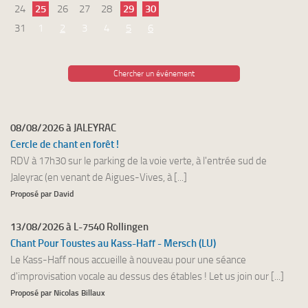
24
25
26
27
28
29
30
31
1
2
3
4
5
6
Chercher un événement
08/08/2026 à JALEYRAC
Cercle de chant en forêt !
RDV à 17h30 sur le parking de la voie verte, à l'entrée sud de
Jaleyrac (en venant de Aigues-Vives, à [...]
Proposé par David
13/08/2026 à L-7540 Rollingen
Chant Pour Toustes au Kass-Haff - Mersch (LU)
Le Kass-Haff nous accueille à nouveau pour une séance
d'improvisation vocale au dessus des étables ! Let us join our [...]
Proposé par Nicolas Billaux