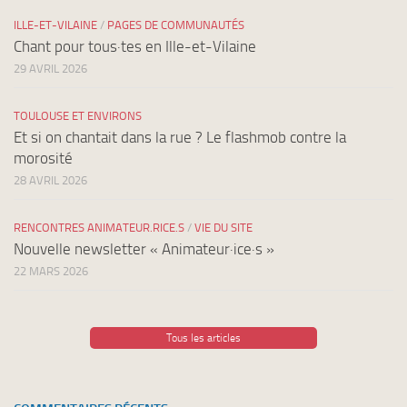
ILLE-ET-VILAINE
/
PAGES DE COMMUNAUTÉS
Chant pour tous·tes en Ille-et-Vilaine
29 AVRIL 2026
TOULOUSE ET ENVIRONS
Et si on chantait dans la rue ? Le flashmob contre la
morosité
28 AVRIL 2026
RENCONTRES ANIMATEUR.RICE.S
/
VIE DU SITE
Nouvelle newsletter « Animateur·ice·s »
22 MARS 2026
Tous les articles