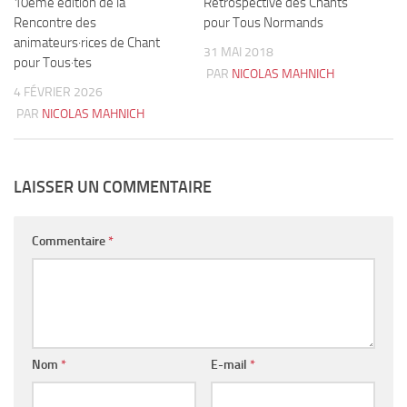
10ème édition de la
0
Rétrospective des Chants
2
Rencontre des
pour Tous Normands
animateurs·rices de Chant
31 MAI 2018
pour Tous·tes
PAR
NICOLAS MAHNICH
4 FÉVRIER 2026
PAR
NICOLAS MAHNICH
LAISSER UN COMMENTAIRE
Commentaire
*
Nom
*
E-mail
*