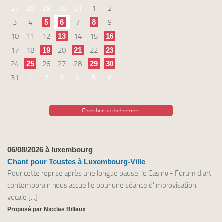
27
28
29
30
31
1
2
3
4
5
6
7
8
9
10
11
12
13
14
15
16
17
18
19
20
21
22
23
24
25
26
27
28
29
30
31
1
2
3
4
5
6
Chercher un événement
06/08/2026 à luxembourg
Chant pour Toustes à Luxembourg-Ville
Pour cette reprise après une longue pause, le Casino - Forum d'art
contemporain nous accueille pour une séance d'improvisation
vocale [...]
Proposé par Nicolas Billaux