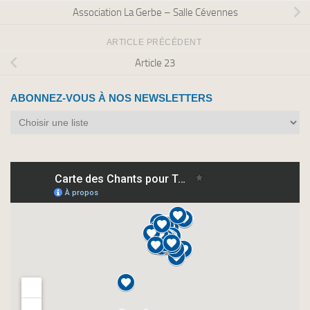
Association La Gerbe – Salle Cévennes
ARTICLE PRÉCÉDENT
Article 23
ABONNEZ-VOUS À NOS NEWSLETTERS
Abonnez-
vous
à
nos
newsletters