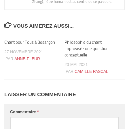
Zhang), l’être humain est au centre de ce parcours.
VOUS AIMEREZ AUSSI...
Chant pour Tous à Besançon
0
Philosophie du chant
3
improvisé : une question
27 NOVEMBRE 2021
conceptuelle
PAR
ANNE-FLEUR
23 MAI 2021
PAR
CAMILLE PASCAL
LAISSER UN COMMENTAIRE
Commentaire
*