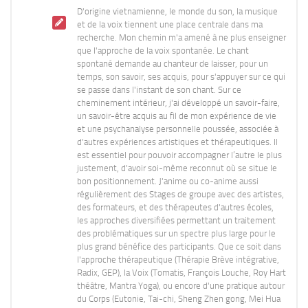
D'origine vietnamienne, le monde du son, la musique
et de la voix tiennent une place centrale dans ma
recherche. Mon chemin m'a amené à ne plus enseigner
que l'approche de la voix spontanée. Le chant
spontané demande au chanteur de laisser, pour un
temps, son savoir, ses acquis, pour s'appuyer sur ce qui
se passe dans l'instant de son chant. Sur ce
cheminement intérieur, j'ai développé un savoir-faire,
un savoir-être acquis au fil de mon expérience de vie
et une psychanalyse personnelle poussée, associée à
d'autres expériences artistiques et thérapeutiques. Il
est essentiel pour pouvoir accompagner l’autre le plus
justement, d'avoir soi-même reconnut où se situe le
bon positionnement. J'anime ou co-anime aussi
régulièrement des Stages de groupe avec des artistes,
des formateurs, et des thérapeutes d'autres écoles,
les approches diversifiées permettant un traitement
des problématiques sur un spectre plus large pour le
plus grand bénéfice des participants. Que ce soit dans
l'approche thérapeutique (Thérapie Brève intégrative,
Radix, GEP), la Voix (Tomatis, François Louche, Roy Hart
théâtre, Mantra Yoga), ou encore d'une pratique autour
du Corps (Eutonie, Tai-chi, Sheng Zhen gong, Mei Hua