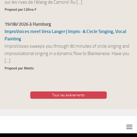
sur les rives de l’étang de Camors! Au [...]
Proposé par Céline F
19/08/2026 à Hamburg
ImproVoices meet Vera Langer | Impro- & Circle Singing, Vocal
Painting
ImproVoices sweeps you through 90 minutes of circle singing and
improvisational singing in a dynamic flow to Blankenese. Have you
[...]
Proposé par Mattis
Tous les événements