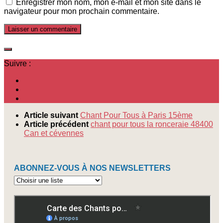
Enregistrer mon nom, mon e-mail et mon site dans le
navigateur pour mon prochain commentaire.
Suivre :
Article suivant
Chant Pour Tous à Paris 15ème
Article précédent
chant pour tous la ronceraie 48400
Can et cévennes
ABONNEZ-VOUS À NOS NEWSLETTERS
Abonnez-
vous
à
nos
newsletters