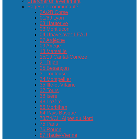
Chercher un événement
Pages de communauté
2A/2B Corse
01/69 Lyon
03 Hauterive
03 Montluçon
04 Ubaye avec l’EAU
07 Ardèche
09 Ariège
13 Marseille
15/19 Cantal-Corrèze
21 Dijon
25 Besançon
31 Toulouse
34 Montpellier
35 Ille-et-Vilaine
37 Tours
38 Isère
48 Lozère
56 Morbihan
64 Pays Basque
73/74/CH Alpes du Nord
75 Paris
76 Rouen
87 Haute-Vienne