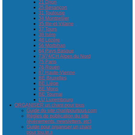
21 Dijon
25 Besançon
31 Toulouse
34 Montpellier
35 Ille-et-Vilaine
37 Tours
38 Isère
48 Lozère
56 Morbihan
64 Pays Basque
73/74/CH Alpes du Nord
75 Paris
76 Rouen
87 Haute-Vienne
BE Bruxelles
BE Liège
BE Mons
BE Tournai
LU Luxembourg
ORGANISER un chant pour tous
Guide du site chantpourtous.com
Règles de publication du site
(événements, newsletters, etc)
Guide pour organiser un chant
pour tou.te.s