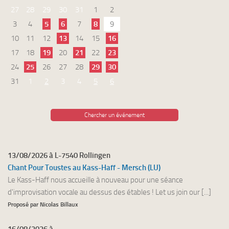
27
28
29
30
31
1
2
3
4
5
6
7
8
9
10
11
12
13
14
15
16
17
18
19
20
21
22
23
24
25
26
27
28
29
30
31
1
2
3
4
5
6
Chercher un événement
13/08/2026 à L-7540 Rollingen
Chant Pour Toustes au Kass-Haff - Mersch (LU)
Le Kass-Haff nous accueille à nouveau pour une séance
d'improvisation vocale au dessus des étables ! Let us join our [...]
Proposé par Nicolas Billaux