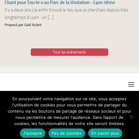
Chant pour Tou·te·s au Parc de la Visitation - Lyon 5ème
Il y a deux ans j'ai enfin trouvé le lieu que je cherchais depuis très
longtemps à Lyon : un [...]
Proposé par Gaël Aubrit
Tous les événements
En poursuivant votre navigation sur ce site, vous acceptez
l'utilisation de cookies pour vous permettre de partager du
Chant pour Tous © 2026. Tous droits réservés.
contenu via les boutons de partage de réseaux sociaux et pour
nous permettre de mesurer l'audience. Sans l’apport de
cookies, les fonctionnalités de notre site seront limitées.
J'accepte
Pas de cookies
En savoir plus