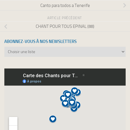
Canto para todos a Tenerife
ARTICLE PRÉCÉDENT
CHANT POUR TOUS EPINAL (88)
ABONNEZ-VOUS À NOS NEWSLETTERS
Abonnez-
vous
à
nos
newsletters