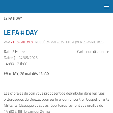
Skip to content
LE FA # DAY
LE FA # DAY
PAR
PTITS CAILLOUX
· PUBLIÉ
24 MAI 2025
· MIS À JOUR
23 AVRIL 2025
Date / Heure
Carte non disponible
Date(s) - 24/05/2025
14h30 - 21h00
FA # DAY, 28 mai dès 14h30
Les chorales du coin vous proposent de déambuler dans les rues
pittoresques de Quézac pour partir à leur rencontre : Gospel, Chants
Militants, Classique et autres répertoires raviront vos oreilles de
14h30 à 18h le samedi 24 mai.