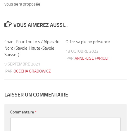
vous sera proposée.
VOUS AIMEREZ AUSSI...
Chant Pour Tou.te.s / Alpes du
2
Offrir sa pleine présence
0
Nord (Savoie, Haute-Savoie,
13 OCTOBRE 2022
Suisse..)
PAR
ANNE-LISE FARIOLI
9 SEPTEMBRE 2021
PAR
OCÉCHA GRADOWICZ
LAISSER UN COMMENTAIRE
Commentaire
*