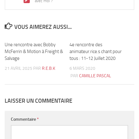
avec moi ?
VOUS AIMEREZ AUSSI...
Une rencontre avec Bobby
3
4e rencontre des
1
McFerrin & Motion à Freight &
animateur.rice.s chant pour
Salvage
tous : 11-12 Juillet 2020
21 AVRIL 2025
PAR
R.E.B.K
6 MARS 2020
PAR
CAMILLE PASCAL
LAISSER UN COMMENTAIRE
Commentaire
*