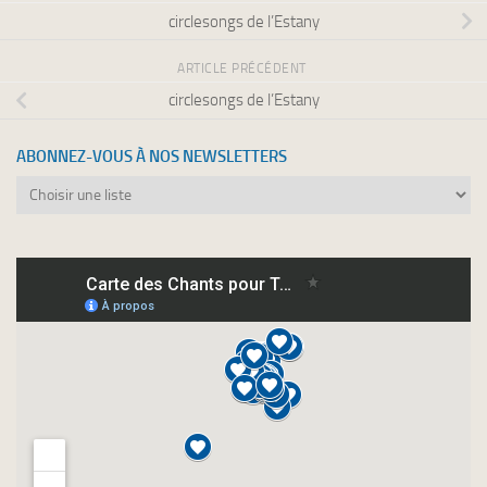
circlesongs de l’Estany
ARTICLE PRÉCÉDENT
circlesongs de l’Estany
ABONNEZ-VOUS À NOS NEWSLETTERS
Abonnez-
vous
à
nos
newsletters