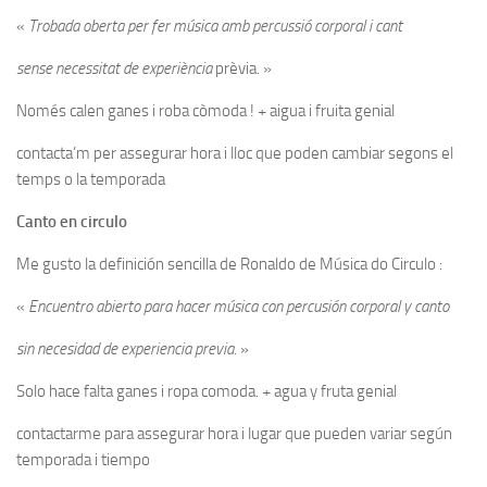
«
Trobada oberta per fer música amb percussió corporal i cant
sense necessitat de experiència
prèvia
. »
Només calen ganes i roba còmoda ! + aigua i fruita genial
contacta’m per assegurar hora i lloc que poden cambiar segons el
temps o la temporada
Canto en circulo
Me gusto la definición sencilla de Ronaldo de Música do Circulo :
«
Encuentro abierto para hacer música con percusión corporal y canto
sin necesidad de experiencia previa
. »
Solo hace falta ganes i ropa comoda. + agua y fruta genial
contactarme para assegurar hora i lugar que pueden variar según
temporada i tiempo