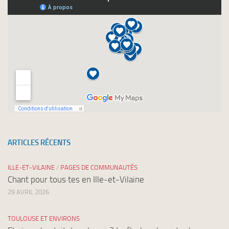
newsletters
ARTICLES RÉCENTS
ILLE-ET-VILAINE
/
PAGES DE COMMUNAUTÉS
Chant pour tous·tes en Ille-et-Vilaine
29 AVRIL 2026
TOULOUSE ET ENVIRONS