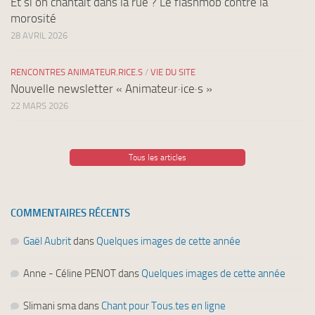
Et si on chantait dans la rue ? Le flashmob contre la
morosité
28 AVRIL 2026
RENCONTRES ANIMATEUR.RICE.S
/
VIE DU SITE
Nouvelle newsletter « Animateur·ice·s »
22 MARS 2026
Tous les articles
COMMENTAIRES RÉCENTS
Gaël Aubrit
dans
Quelques images de cette année
Anne - Céline PENOT
dans
Quelques images de cette année
Slimani sma
dans
Chant pour Tous.tes en ligne