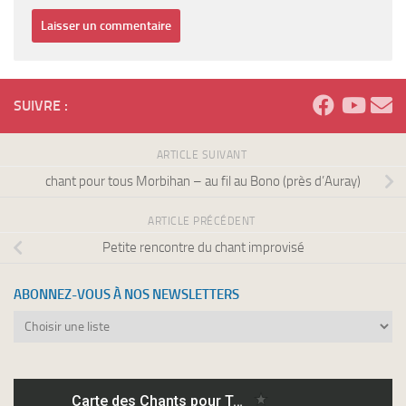
SUIVRE :
ARTICLE SUIVANT
chant pour tous Morbihan – au fil au Bono (près d’Auray)
ARTICLE PRÉCÉDENT
Petite rencontre du chant improvisé
ABONNEZ-VOUS À NOS NEWSLETTERS
Abonnez-
vous
à
nos