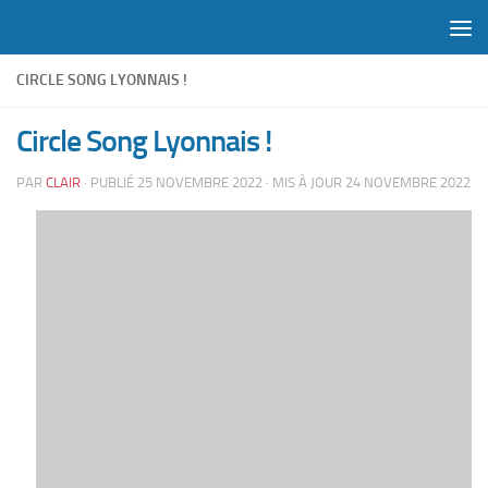
Skip to content
CIRCLE SONG LYONNAIS !
Circle Song Lyonnais !
PAR
CLAIR
· PUBLIÉ
25 NOVEMBRE 2022
· MIS À JOUR
24 NOVEMBRE 2022