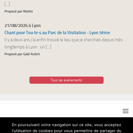
[...]
Proposé par Mattis
21/08/2026 à Lyon
Chant pour Tou·te·s au Parc de la Visitation - Lyon 5ème
Il y a deux ans j'ai enfin trouvé le lieu que je cherchais depuis très
longtemps à Lyon : un [...]
Proposé par Gaël Aubrit
Tous les événements
En poursuivant votre navigation sur ce site, vous acceptez
l'utilisation de cookies pour vous permettre de partager du