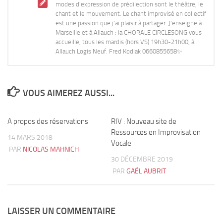
modes d'expression de prédilection sont le théâtre, le
chant et le mouvement. Le chant improvisé en collectif
est une passion que j'ai plaisir à partager. J'enseigne à
Marseille et à Allauch : la CHORALE CIRCLESONG vous
accueille, tous les mardis (hors VS) 19h30-21h00, à
Allauch Logis Neuf. Fred Kodiak 0660855658✨
VOUS AIMEREZ AUSSI...
A propos des réservations
3
RIV : Nouveau site de
6
Ressources en Improvisation
14 MARS 2018
Vocale
PAR
NICOLAS MAHNICH
30 DÉCEMBRE 2019
PAR
GAËL AUBRIT
LAISSER UN COMMENTAIRE