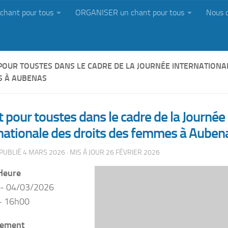
chant pour tous
ORGANISER un chant pour tous
Nous 
POUR TOUSTES DANS LE CADRE DE LA JOURNÉE INTERNATIONAL
 À AUBENAS
 pour toustes dans le cadre de la Journée
nationale des droits des femmes à Auben
 PUBLIÉ
4 MARS 2026
· MIS À JOUR
26 FÉVRIER 2026
Heure
 - 04/03/2026
- 16h00
ement