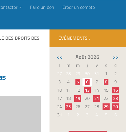
contacter
Faire un don
Créer un compte
E DES DROITS DES
ÉVÉNEMENTS :
<<
Août 2026
>>
l
m
m
j
v
s
d
27
28
29
30
31
1
2
as
3
4
5
6
7
8
9
10
11
12
13
14
15
16
17
18
19
20
21
22
23
24
25
26
27
28
29
30
31
1
2
3
4
5
6