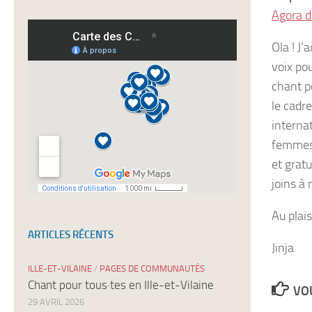
à
Agora 
nos
newsletters
Ola ! J’
voix po
chant p
le cadre
interna
femmes 
et grat
joins à 
Au plais
ARTICLES RÉCENTS
Jinja
ILLE-ET-VILAINE
/
PAGES DE COMMUNAUTÉS
Chant pour tous·tes en Ille-et-Vilaine
VOU
29 AVRIL 2026