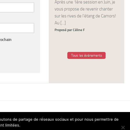
Après une 1ère session en Juin, je
vous propose de revenir chanter
sur les rives de l’étang de Camors!
Au [...]
Proposé par Céline F
rochain
Tous les événements
 boutons de partage de réseaux sociaux et pour nous permettre de
nt limitées.