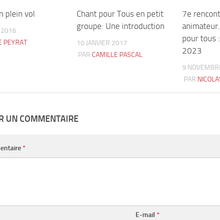
n plein vol
1
Chant pour Tous en petit
5
7e rencont
groupe: Une introduction
animateur.
 2016
pour tous 
IE PEYRAT
10 JANVIER 2017
2023
PAR
CAMILLE PASCAL
9 NOVEMBR
PAR
NICOLA
ER UN COMMENTAIRE
entaire
*
E-mail
*