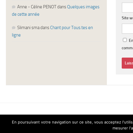
Anne - Céline PENOT
dans
Quelques images
de cette année
Site 
Slimani sma
dans
Chant pour Tous.tes en
ligne
En
comme
En poursuivant votre navigation sur ce site, vous acceptez l'ut
mesurer l'a
Chant pour Tous © 2026. Tous droits réservés.