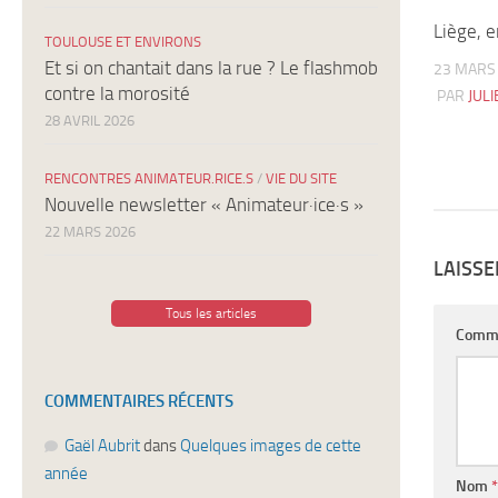
Liège, e
TOULOUSE ET ENVIRONS
Et si on chantait dans la rue ? Le flashmob
23 MARS
contre la morosité
PAR
JUL
28 AVRIL 2026
RENCONTRES ANIMATEUR.RICE.S
/
VIE DU SITE
Nouvelle newsletter « Animateur·ice·s »
22 MARS 2026
LAISS
Tous les articles
Comm
COMMENTAIRES RÉCENTS
Gaël Aubrit
dans
Quelques images de cette
année
Nom
*