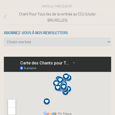
ARTICLE PRÉCÉDENT
Chant Pour Tous.tes de la rentrée au CCU (Uccle/
BRUXELLES)
ABONNEZ-VOUS À NOS NEWSLETTERS
Abonnez-
vous
à
nos
newsletters