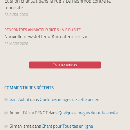
Et si on chantait dans la rue ? Le flashmob contre la
morosité
28 AVRIL 2026
RENCONTRES ANIMATEUR.RICE.S
/
VIE DU SITE
Nouvelle newsletter « Animateur·ice·s »
22 MARS 2026
Tous les articles
COMMENTAIRES RÉCENTS
Gaël Aubrit
dans
Quelques images de cette année
Anne - Céline PENOT
dans
Quelques images de cette année
Slimani sma
dans
Chant pour Tous.tes en ligne