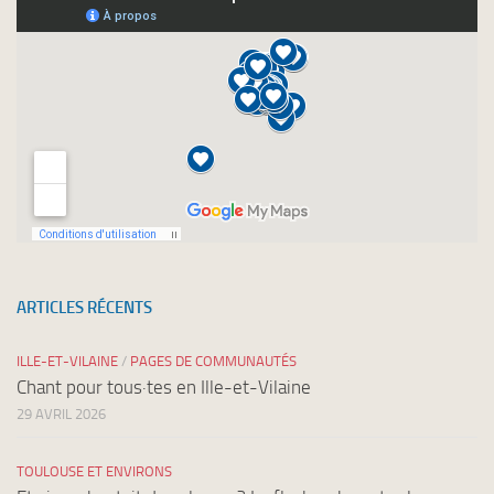
newsletters
ARTICLES RÉCENTS
ILLE-ET-VILAINE
/
PAGES DE COMMUNAUTÉS
Chant pour tous·tes en Ille-et-Vilaine
29 AVRIL 2026
TOULOUSE ET ENVIRONS