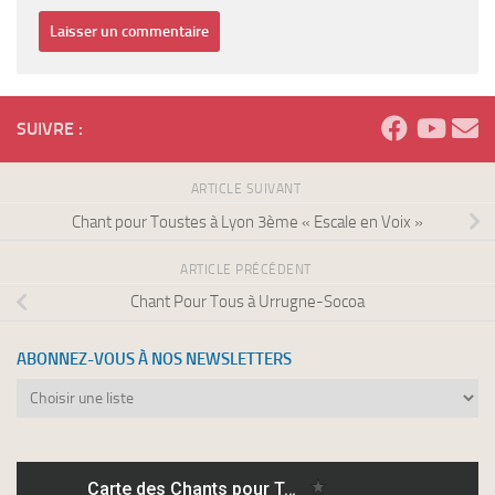
SUIVRE :
ARTICLE SUIVANT
Chant pour Toustes à Lyon 3ème « Escale en Voix »
ARTICLE PRÉCÉDENT
Chant Pour Tous à Urrugne-Socoa
ABONNEZ-VOUS À NOS NEWSLETTERS
Abonnez-
vous
à
nos