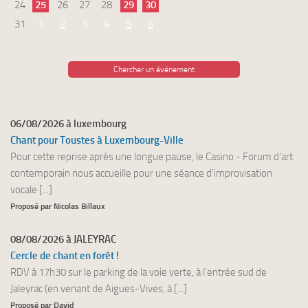
24
25
26
27
28
29
30
31
1
2
3
4
5
6
Chercher un événement
06/08/2026 à luxembourg
Chant pour Toustes à Luxembourg-Ville
Pour cette reprise après une longue pause, le Casino - Forum d'art
contemporain nous accueille pour une séance d'improvisation
vocale [...]
Proposé par Nicolas Billaux
08/08/2026 à JALEYRAC
Cercle de chant en forêt !
RDV à 17h30 sur le parking de la voie verte, à l'entrée sud de
Jaleyrac (en venant de Aigues-Vives, à [...]
Proposé par David