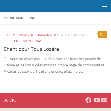
Skip to content
PIERRE MONSERRAT
1
LOZÈRE
/
PAGES DE COMMUNAUTÉS
4 OCTOBRE 2023
PAR
PIERRE MONSERRAT
Chant pour Tous Lozère
Oui vous ne rêvez pas ! Le département le moins peuplé de
France et de loin a désormais sa propre page de communauté !
A celles et ceux qui hésitent encore, allez lire et...
SUIVRE :