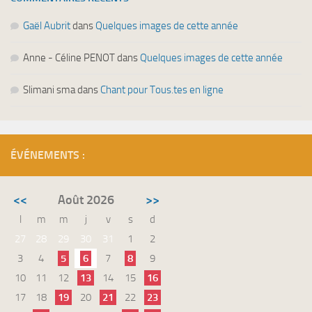
Gaël Aubrit
dans
Quelques images de cette année
Anne - Céline PENOT
dans
Quelques images de cette année
Slimani sma
dans
Chant pour Tous.tes en ligne
ÉVÉNEMENTS :
<<
Août 2026
>>
l
m
m
j
v
s
d
27
28
29
30
31
1
2
3
4
5
6
7
8
9
10
11
12
13
14
15
16
17
18
19
20
21
22
23