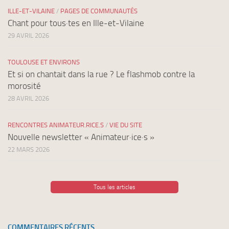
ILLE-ET-VILAINE
/
PAGES DE COMMUNAUTÉS
Chant pour tous·tes en Ille-et-Vilaine
29 AVRIL 2026
TOULOUSE ET ENVIRONS
Et si on chantait dans la rue ? Le flashmob contre la
morosité
28 AVRIL 2026
RENCONTRES ANIMATEUR.RICE.S
/
VIE DU SITE
Nouvelle newsletter « Animateur·ice·s »
22 MARS 2026
Tous les articles
COMMENTAIRES RÉCENTS