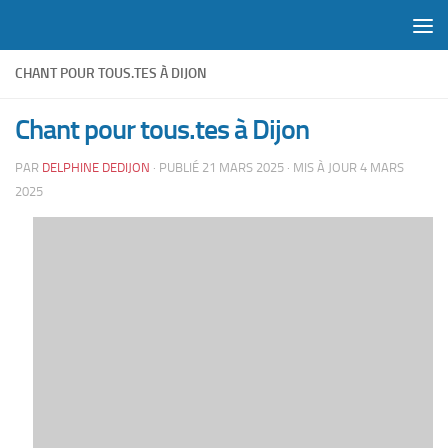
Skip to content
CHANT POUR TOUS.TES À DIJON
Chant pour tous.tes à Dijon
PAR
DELPHINE DEDIJON
· PUBLIÉ
21 MARS 2025
· MIS À JOUR
4 MARS
2025