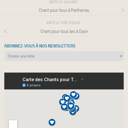
ARTICLE SUIVANT
Chant pour tous à Parthenay
ARTICLE PRÉCÉDENT
Chant pour tous.tes à Dijon
ABONNEZ-VOUS À NOS NEWSLETTERS
Abonnez-
vous
à
nos
newsletters