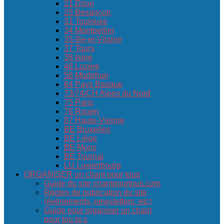
21 Dijon
25 Besançon
31 Toulouse
34 Montpellier
35 Ille-et-Vilaine
37 Tours
38 Isère
48 Lozère
56 Morbihan
64 Pays Basque
73/74/CH Alpes du Nord
75 Paris
76 Rouen
87 Haute-Vienne
BE Bruxelles
BE Liège
BE Mons
BE Tournai
LU Luxembourg
ORGANISER un chant pour tous
Guide du site chantpourtous.com
Règles de publication du site
(événements, newsletters, etc)
Guide pour organiser un chant
pour tou.te.s