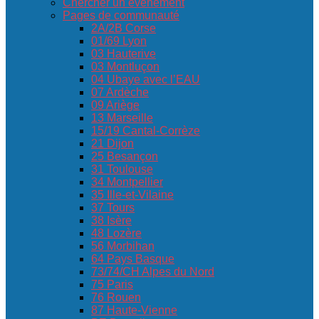
Chercher un événement
Pages de communauté
2A/2B Corse
01/69 Lyon
03 Hauterive
03 Montluçon
04 Ubaye avec l’EAU
07 Ardèche
09 Ariège
13 Marseille
15/19 Cantal-Corrèze
21 Dijon
25 Besançon
31 Toulouse
34 Montpellier
35 Ille-et-Vilaine
37 Tours
38 Isère
48 Lozère
56 Morbihan
64 Pays Basque
73/74/CH Alpes du Nord
75 Paris
76 Rouen
87 Haute-Vienne