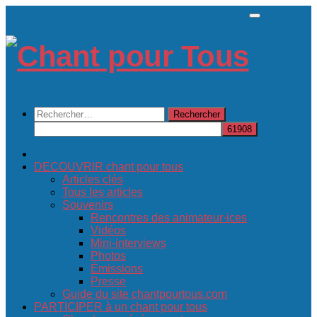
Skip
to
content
Rechercher :
DECOUVRIR chant pour tous
Articles clés
Tous les articles
Souvenirs
Rencontres des animateur·ices
Vidéos
Mini-interviews
Photos
Émissions
Presse
Guide du site chantpourtous.com
PARTICIPER à un chant pour tous