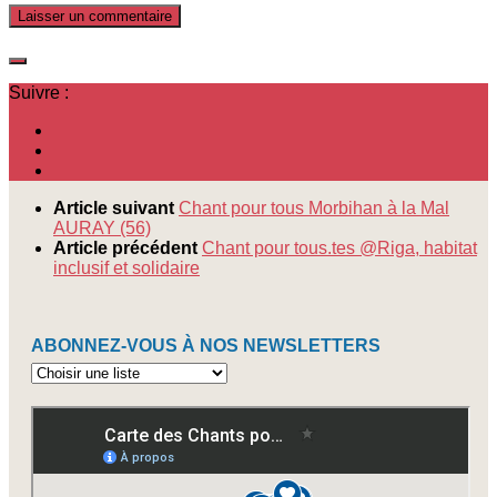
Suivre :
Article suivant
Chant pour tous Morbihan à la Mal
AURAY (56)
Article précédent
Chant pour tous.tes @Riga, habitat
inclusif et solidaire
ABONNEZ-VOUS À NOS NEWSLETTERS
Abonnez-
vous
à
nos
newsletters