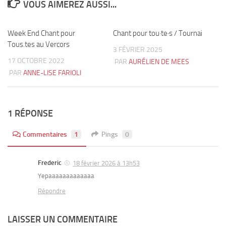
VOUS AIMEREZ AUSSI...
Week End Chant pour
0
Chant pour tou·te·s / Tournai
0
Tous.tes au Vercors
3 FÉVRIER 2025
17 OCTOBRE 2022
PAR
AURÉLIEN DE MEES
PAR
ANNE-LISE FARIOLI
1 RÉPONSE
Commentaires
1
Pings
0
Frederic
18 février 2026 à 13h53
Yepaaaaaaaaaaaaa
Répondre
LAISSER UN COMMENTAIRE