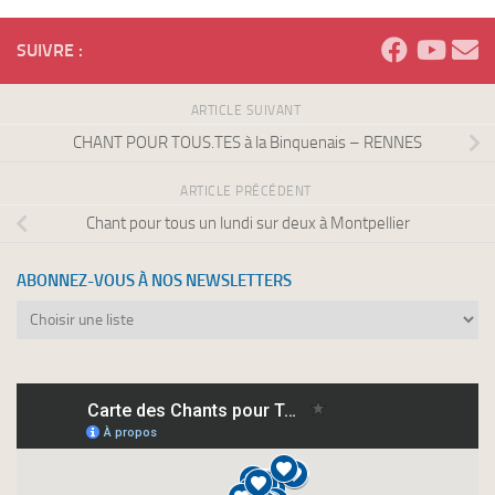
SUIVRE :
ARTICLE SUIVANT
CHANT POUR TOUS.TES à la Binquenais – RENNES
ARTICLE PRÉCÉDENT
Chant pour tous un lundi sur deux à Montpellier
ABONNEZ-VOUS À NOS NEWSLETTERS
Abonnez-
vous
à
nos
newsletters