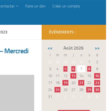
contacter
Faire un don
Créer un compte
2023
ÉVÉNEMENTS :
<<
Août 2026
>>
– Mercredi
l
m
m
j
v
s
d
27
28
29
30
31
1
2
3
4
5
6
7
8
9
10
11
12
13
14
15
16
17
18
19
20
21
22
23
24
25
26
27
28
29
30
31
1
2
3
4
5
6