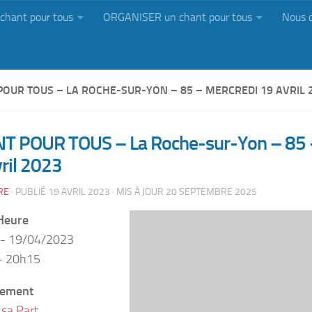
chant pour tous
ORGANISER un chant pour tous
Nous 
POUR TOUS – LA ROCHE-SUR-YON – 85 – MERCREDI 19 AVRIL 
T POUR TOUS – La Roche-sur-Yon – 85 
ril 2023
RE
· PUBLIÉ
19 AVRIL 2023
· MIS À JOUR
20 SEPTEMBRE 2025
Heure
 - 19/04/2023
- 20h15
ement
sa Part