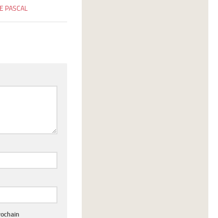
E PASCAL
rochain