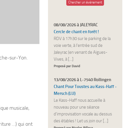
Chercher un événement
08/08/2026 à JALEYRAC
Cercle de chant en forêt !
RDV à 17h30 sur le parking de la
voie verte, à l'entrée sud de
Jaleyrac (en venant de Aigues-
oche-sur-Yon.
Vives, à [...]
Proposé par David
13/08/2026 à L-7540 Rollingen
Chant Pour Toustes au Kass-Haff -
Mersch (LU)
Le Kass-Haff nous accueille à
nouveau pour une séance
ique musicale,
d'improvisation vocale au dessus
des étables ! Let us join our [...]
iture …) qui ont
Proposé par Nicolas Billaux