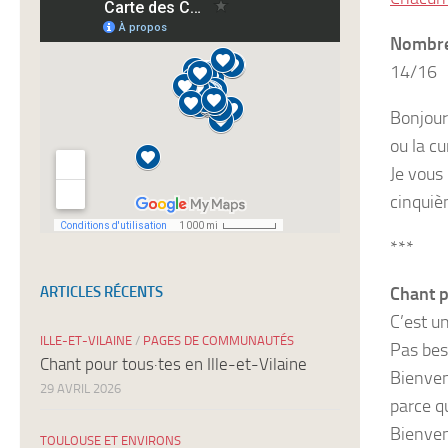
newsletters
Nombre 
14/16
Bonjour
ou la cu
Je vous
cinquiè
***
ARTICLES RÉCENTS
Chant p
C’est u
ILLE-ET-VILAINE
/
PAGES DE COMMUNAUTÉS
Pas bes
Chant pour tous·tes en Ille-et-Vilaine
Bienven
29 AVRIL 2026
parce qu
Bienven
TOULOUSE ET ENVIRONS