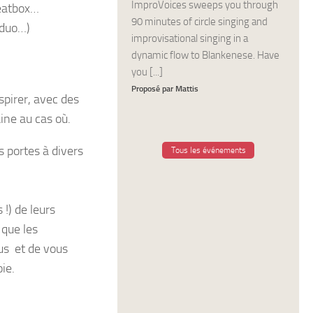
ImproVoices sweeps you through
beatbox…
90 minutes of circle singing and
 duo…)
improvisational singing in a
dynamic flow to Blankenese. Have
you [...]
Proposé par Mattis
spirer, avec des
ine au cas où.
s portes à divers
Tous les événements
 !) de leurs
 que les
ous et de vous
ie.