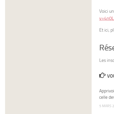
Voici u
v=4n0L
Et ici, 
Rése
Les ins
VOU
Apprivoi
celle de
5 MARS 