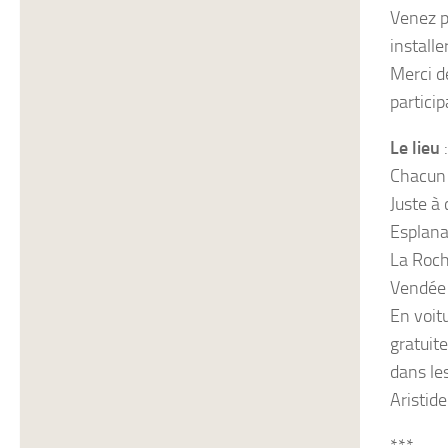
Venez p
install
Merci d
particip
Le lieu
:
Chacun 
Juste à
Esplana
La Roc
Vendée
En voit
gratuite
dans les
Aristide
***