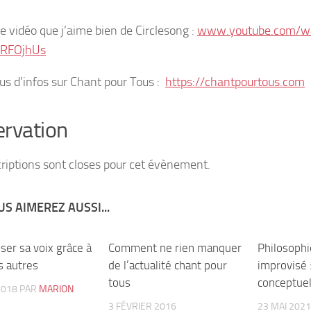
ne vidéo que j’aime bien de Circlesong :
www.youtube.com/w
RFOjhUs
plus d’infos sur Chant pour Tous :
https://chantpourtous.com
rvation
criptions sont closes pour cet évènement.
S AIMEREZ AUSSI...
ser sa voix grâce à
2
Comment ne rien manquer
1
Philosophi
s autres
de l’actualité chant pour
improvisé 
tous
conceptuel
2018
PAR
MARION
3 FÉVRIER 2016
23 MAI 2021