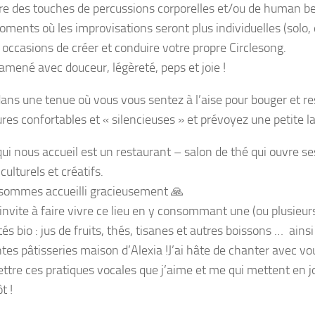
re des touches de percussions corporelles et/ou de human 
oments où les improvisations seront plus individuelles (solo,
s occasions de créer et conduire votre propre Circlesong.
 amené avec douceur, légèreté, peps et joie !
ans une tenue où vous vous sentez à l’aise pour bouger et re
res confortables et « silencieuses » et prévoyez une petite la
qui nous accueil est un restaurant – salon de thé qui ouvre se
 culturels et créatifs.
sommes accueilli gracieusement
🙏
invite à faire vivre ce lieu en y consommant une (ou plusieurs
tés bio : jus de fruits, thés, tisanes et autres boissons … ainsi
ntes pâtisseries maison d’Alexia !J’ai hâte de chanter avec v
ttre ces pratiques vocales que j’aime et me qui mettent en jo
t !