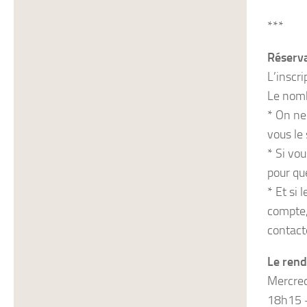
***
Réserva
L’inscri
Le nomb
* On ne 
vous le
* Si vou
pour que
* Et si
compte,
contact
Le rend
Mercred
18h15 