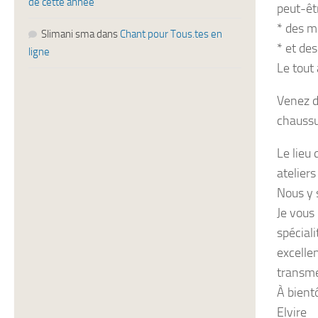
de cette année
peut-êt
* des m
Slimani sma
dans
Chant pour Tous.tes en
* et de
ligne
Le tout
Venez d
chaussu
Le lieu 
ateliers
Nous y 
Je vous 
spéciali
excelle
transme
À bientô
Elvire