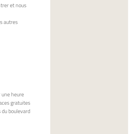
trer et nous
s autres
r une heure
laces gratuites
es du boulevard