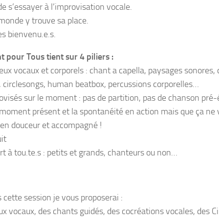
de s’essayer à l’improvisation vocale.
 monde y trouve sa place.
es bienvenu.e.s.
 pour Tous tient sur 4 piliers :
eux vocaux et corporels : chant a capella, paysages sonores,
, circlesongs, human beatbox, percussions corporelles…
ovisés sur le moment : pas de partition, pas de chanson pré-é
 moment présent et la spontanéité en action mais que ça ne v
 en douceur et accompagné !
it
t à tou.te.s : petits et grands, chanteurs ou non…
 cette session je vous proposerai :
eux vocaux, des chants guidés, des cocréations vocales, des 