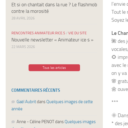
l’envie 
Et si on chantait dans la rue ? Le flashmob
contre la morosité
Tout le
28 AVRIL 2026
Soyez l
Le Chant
RENCONTRES ANIMATEUR.RICE.S
/
VIE DU SITE
Nouvelle newsletter « Animateur·ice·s »
🌺
des j
22 MARS 2026
vocales
🌻
impr
avec le
Tous les articles
on y va
🌸
gratu
🌼
ouver
COMMENTAIRES RÉCENTS
Gaël Aubrit
dans
Quelques images de cette
***
année
🌞
Dans
Anne - Céline PENOT
dans
Quelques images
* des j