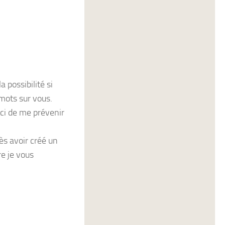
 possibilité si
mots sur vous.
rci de me prévenir
ès avoir créé un
re je vous