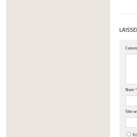
LAISS
Comm
Nom
*
Site 
En