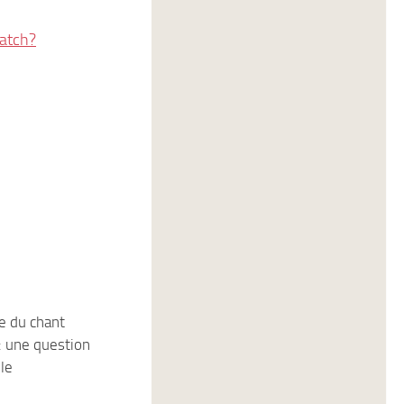
atch?
e du chant
3
: une question
le