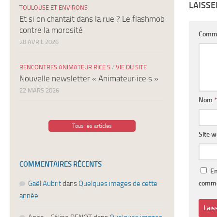
LAISS
TOULOUSE ET ENVIRONS
Et si on chantait dans la rue ? Le flashmob
contre la morosité
Comm
28 AVRIL 2026
RENCONTRES ANIMATEUR.RICE.S
/
VIE DU SITE
Nouvelle newsletter « Animateur·ice·s »
22 MARS 2026
Nom
*
Tous les articles
Site 
COMMENTAIRES RÉCENTS
En
Gaël Aubrit
dans
Quelques images de cette
comme
année