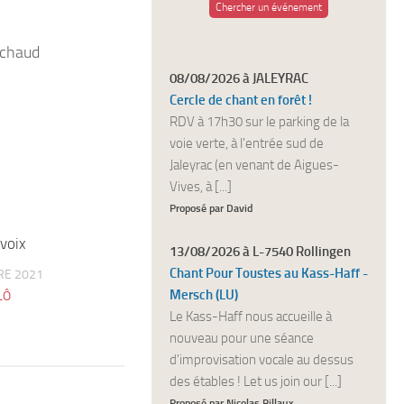
Chercher un événement
t chaud
08/08/2026 à JALEYRAC
Cercle de chant en forêt !
RDV à 17h30 sur le parking de la
voie verte, à l'entrée sud de
Jaleyrac (en venant de Aigues-
Vives, à [...]
Proposé par David
voix
1
13/08/2026 à L-7540 Rollingen
Chant Pour Toustes au Kass-Haff -
RE 2021
Mersch (LU)
LÔ
Le Kass-Haff nous accueille à
nouveau pour une séance
d'improvisation vocale au dessus
des étables ! Let us join our [...]
Proposé par Nicolas Billaux