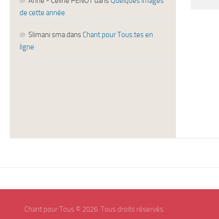
Anne - Céline PENOT
dans
Quelques images
de cette année
Slimani sma
dans
Chant pour Tous.tes en
ligne
Chant pour Tous © 2026. Tous droits réservés.