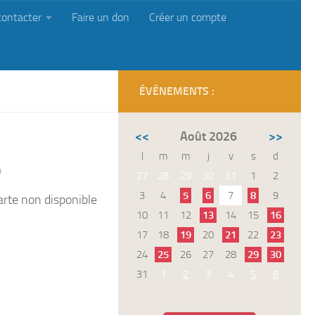
contacter
Faire un don
Créer un compte
ÉVÉNEMENTS :
<<
Août 2026
>>
l
m
m
j
v
s
d
0
27
28
29
30
31
1
2
3
4
5
6
7
8
9
arte non disponible
10
11
12
13
14
15
16
17
18
19
20
21
22
23
24
25
26
27
28
29
30
31
1
2
3
4
5
6