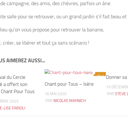
 de campagne, des amis, des chèvres, parfois un âne.
te salle pour se retrouver, ou un grand jardin s’il fait beau e
e lieu qu’on vous propose pour retrouver la banane,
 créer, se libérer et tout ça sans scénario !
S AIMEREZ AUSSI...
val du Cercle
1
0
Donner sa 
Chant pour Tous – Isère
é a offert son
19 DÉCEMB
 Chant Pour Tous
16 MAI 2020
PAR
STEVE 
PAR
NICOLAS MAHNICH
MBRE 2025
E-LISE FARIOLI