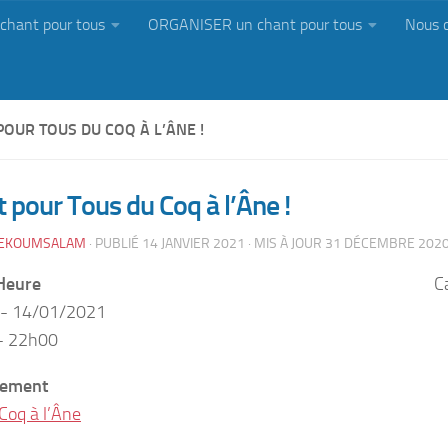
chant pour tous
ORGANISER un chant pour tous
Nous 
OUR TOUS DU COQ À L’ÂNE !
 pour Tous du Coq à l’Âne !
EKOUMSALAM
· PUBLIÉ
14 JANVIER 2021
· MIS À JOUR
31 DÉCEMBRE 202
Heure
C
 - 14/01/2021
- 22h00
ement
 Coq à l’Âne