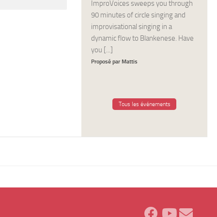
ImproVoices sweeps you through
90 minutes of circle singing and
improvisational singing in a
dynamic flow to Blankenese. Have
you [...]
Proposé par Mattis
Tous les événements