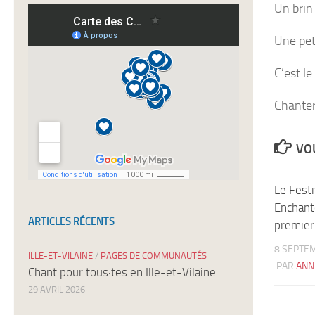
Un brin
nos
newsletters
Une peti
C’est l
Chanter,
VOU
Le Festi
Enchant
ARTICLES RÉCENTS
premier
8 SEPTE
ILLE-ET-VILAINE
/
PAGES DE COMMUNAUTÉS
PAR
ANN
Chant pour tous·tes en Ille-et-Vilaine
29 AVRIL 2026