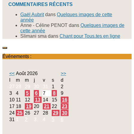
COMMENTAIRES RÉCENTS
Gaël Aubrit
dans
Quelques images de cette
année
Anne - Céline PENOT
dans
Quelques images de
cette année
Slimani sma
dans
Chant pour Tous.tes en ligne
Événements :
<<
Août 2026
>>
l
m
m
j
v
s
d
27
28
29
30
31
1
2
3
4
5
6
7
8
9
10
11
12
13
14
15
16
17
18
19
20
21
22
23
24
25
26
27
28
29
30
31
1
2
3
4
5
6