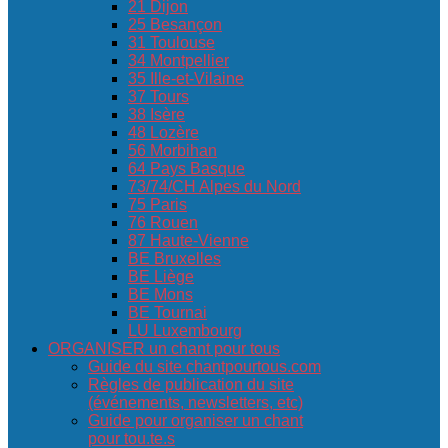
21 Dijon
25 Besançon
31 Toulouse
34 Montpellier
35 Ille-et-Vilaine
37 Tours
38 Isère
48 Lozère
56 Morbihan
64 Pays Basque
73/74/CH Alpes du Nord
75 Paris
76 Rouen
87 Haute-Vienne
BE Bruxelles
BE Liège
BE Mons
BE Tournai
LU Luxembourg
ORGANISER un chant pour tous
Guide du site chantpourtous.com
Règles de publication du site
(événements, newsletters, etc)
Guide pour organiser un chant
pour tou.te.s