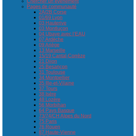
Chercher un événement
Pages de communauté
2A/2B Corse
01/69 Lyon
03 Hauterive
03 Montluçon
04 Ubaye avec l’EAU
07 Ardèche
09 Ariège
13 Marseille
15/19 Cantal-Corrèze
21 Dijon
25 Besançon
31 Toulouse
34 Montpellier
35 Ille-et-Vilaine
37 Tours
38 Isère
48 Lozère
56 Morbihan
64 Pays Basque
73/74/CH Alpes du Nord
75 Paris
76 Rouen
87 Haute-Vienne