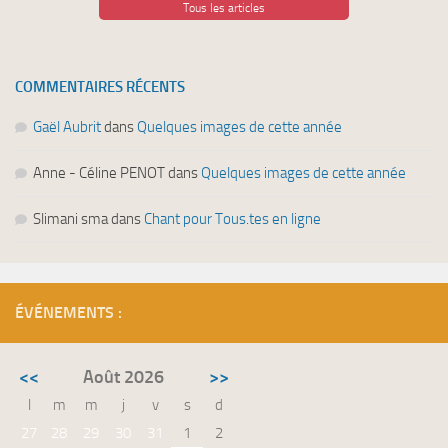
Tous les articles
COMMENTAIRES RÉCENTS
Gaël Aubrit
dans
Quelques images de cette année
Anne - Céline PENOT
dans
Quelques images de cette année
Slimani sma
dans
Chant pour Tous.tes en ligne
ÉVÉNEMENTS :
<<
Août 2026
>>
l
m
m
j
v
s
d
27
28
29
30
31
1
2