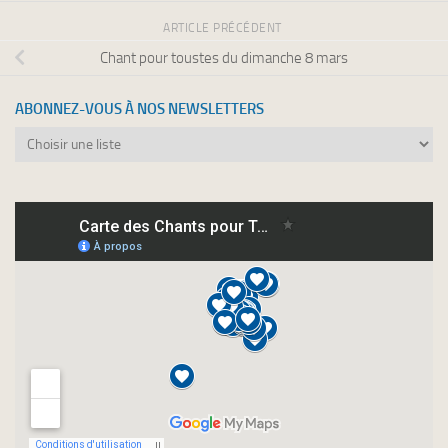
ARTICLE PRÉCÉDENT
Chant pour toustes du dimanche 8 mars
ABONNEZ-VOUS À NOS NEWSLETTERS
Abonnez-
vous
à
nos
newsletters