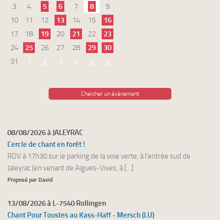
3
4
5
6
7
8
9
10
11
12
13
14
15
16
17
18
19
20
21
22
23
24
25
26
27
28
29
30
31
1
2
3
4
5
6
Chercher un événement
08/08/2026 à JALEYRAC
Cercle de chant en forêt !
RDV à 17h30 sur le parking de la voie verte, à l'entrée sud de
Jaleyrac (en venant de Aigues-Vives, à [...]
Proposé par David
13/08/2026 à L-7540 Rollingen
Chant Pour Toustes au Kass-Haff - Mersch (LU)