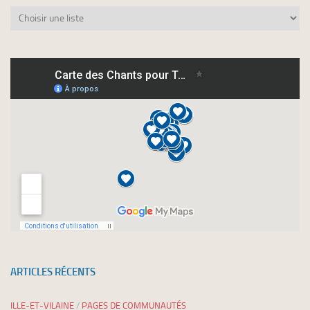
Abonnez-
vous
à
nos
newsletters
ARTICLES RÉCENTS
ILLE-ET-VILAINE
/
PAGES DE COMMUNAUTÉS