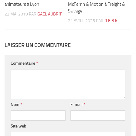
animateurs à Lyon
McFerrin & Motion à Freight &
Salvage
22 MAI 2019
PAR
GAËL AUBRIT
21 AVRIL 2025
PAR
R.E.B.K
LAISSER UN COMMENTAIRE
Commentaire
*
Nom
*
E-mail
*
Site web