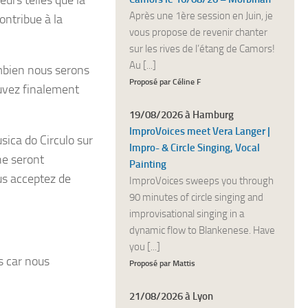
urs telles que la
Après une 1ère session en Juin, je
ontribue à la
vous propose de revenir chanter
sur les rives de l’étang de Camors!
Au [...]
ombien nous serons
Proposé par Céline F
ouvez finalement
19/08/2026 à Hamburg
ImproVoices meet Vera Langer |
ica do Circulo sur
Impro- & Circle Singing, Vocal
ne seront
Painting
us acceptez de
ImproVoices sweeps you through
90 minutes of circle singing and
improvisational singing in a
dynamic flow to Blankenese. Have
you [...]
s car nous
Proposé par Mattis
21/08/2026 à Lyon