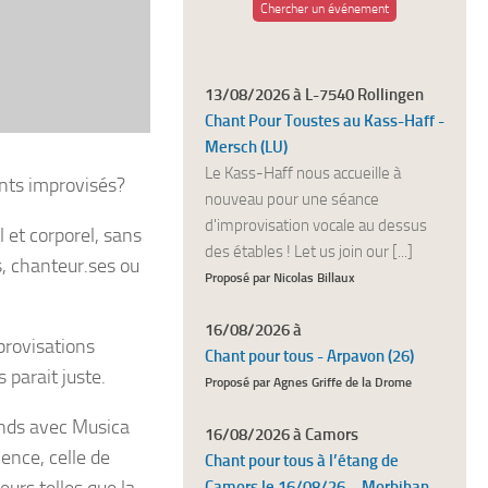
Chercher un événement
13/08/2026 à L-7540 Rollingen
Chant Pour Toustes au Kass-Haff -
Mersch (LU)
Le Kass-Haff nous accueille à
ants improvisés?
nouveau pour une séance
d'improvisation vocale au dessus
 et corporel, sans
des étables ! Let us join our [...]
s, chanteur.ses ou
Proposé par Nicolas Billaux
16/08/2026 à
provisations
Chant pour tous - Arpavon (26)
 parait juste.
Proposé par Agnes Griffe de la Drome
rends avec Musica
16/08/2026 à Camors
ience, celle de
Chant pour tous à l’étang de
Camors le 16/08/26 – Morbihan