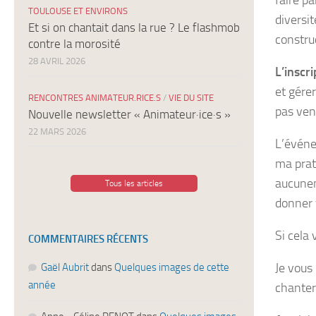
faire p
TOULOUSE ET ENVIRONS
diversit
Et si on chantait dans la rue ? Le flashmob
constru
contre la morosité
28 AVRIL 2026
L’inscri
et gére
RENCONTRES ANIMATEUR.RICE.S
/
VIE DU SITE
pas veni
Nouvelle newsletter « Animateur·ice·s »
22 MARS 2026
L’événe
ma prat
aucunem
Tous les articles
donner 
Si cela
COMMENTAIRES RÉCENTS
Je vous
Gaël Aubrit
dans
Quelques images de cette
année
chanter