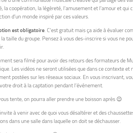
artie d’une communauté musicale créative qui partage des vale
é, la coopération, la légèreté, l’amusement et l’amour et qui c
ction d’un monde inspiré par ces valeurs.
ption est obligatoire
. C’est gratuit mais ça aide à évaluer c
r la taille du groupe. Pensez à vous des-inscrire si vous ne p
r.
ment sera filmé pour avoir des retours des formateurs de Mus
ique. Les vidéos ne seront utilisées que dans ce contexte et 
ent postées sur les réseaux sociaux. En vous inscrivant, vo
votre droit à la captation pendant l’événement.
 vous tente, on pourra aller prendre une boisson après 😉
 invite à venir avec de quoi vous désaltérer et des chaussette
ons dans une salle dans laquelle on doit se déchausser.