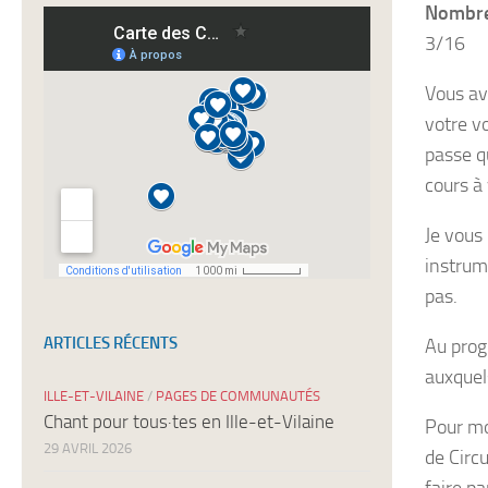
Nombre 
nos
newsletters
3/16
Vous av
votre vo
passe q
cours à
Je vous
instrum
pas.
ARTICLES RÉCENTS
Au prog
auxquels
ILLE-ET-VILAINE
/
PAGES DE COMMUNAUTÉS
Chant pour tous·tes en Ille-et-Vilaine
Pour mo
29 AVRIL 2026
de Circu