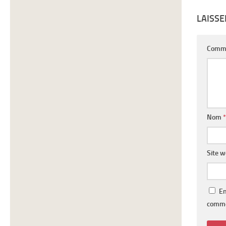
LAISS
Comm
Nom
*
Site 
En
comme