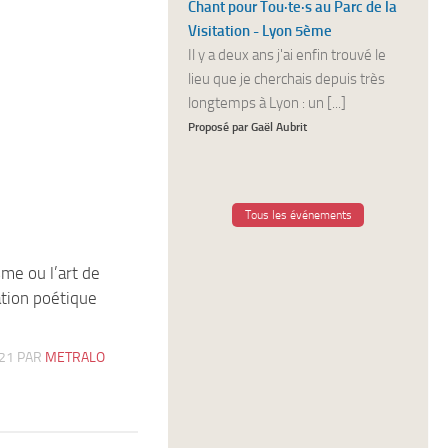
Chant pour Tou·te·s au Parc de la
Visitation - Lyon 5ème
Il y a deux ans j'ai enfin trouvé le
lieu que je cherchais depuis très
longtemps à Lyon : un [...]
Proposé par Gaël Aubrit
Tous les événements
sme ou l’art de
1
ation poétique
21
PAR
METRALO