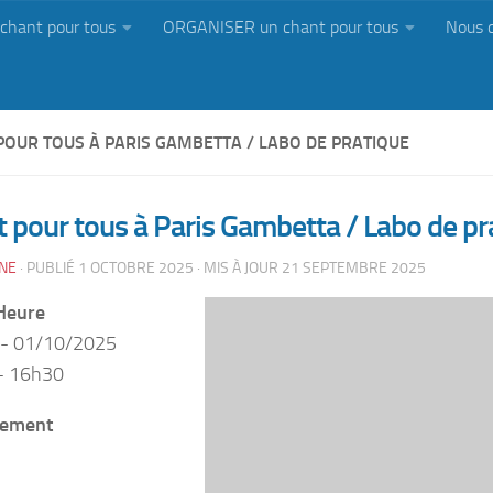
chant pour tous
ORGANISER un chant pour tous
Nous 
POUR TOUS À PARIS GAMBETTA / LABO DE PRATIQUE
 pour tous à Paris Gambetta / Labo de pr
NE
· PUBLIÉ
1 OCTOBRE 2025
· MIS À JOUR
21 SEPTEMBRE 2025
Heure
 - 01/10/2025
- 16h30
ement