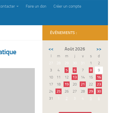
contacter
Faire un don
Créer un compte
ÉVÉNEMENTS :
<<
Août 2026
>>
atique
l
m
m
j
v
s
d
27
28
29
30
31
1
2
3
4
5
6
7
8
9
10
11
12
13
14
15
16
17
18
19
20
21
22
23
24
25
26
27
28
29
30
31
1
2
3
4
5
6