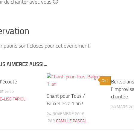
sir de chanter avec vous 🙂
rvation
criptions sont closes pour cet évènement.
S AIMEREZ AUSSI...
 l’écoute
0
1
Bertsolari
l’improvis
RE 2022
Chant pour Tous /
chantée
E-LISE FARIOLI
Bruxelles a 1 an !
28 MARS 20
24 NOVEMBRE 2018
PAR
CAMILLE PASCAL