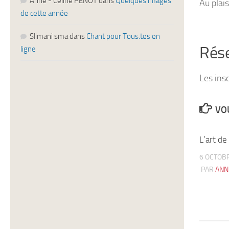
Anne - Céline PENOT
dans
Quelques images
Au plai
de cette année
Slimani sma
dans
Chant pour Tous.tes en
Rése
ligne
Les ins
VOU
L’art de
6 OCTOB
PAR
ANN