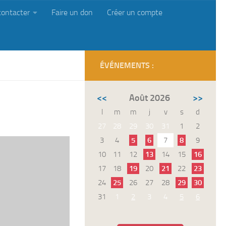
contacter
Faire un don
Créer un compte
ÉVÉNEMENTS :
<<
Août 2026
>>
l
m
m
j
v
s
d
27
28
29
30
31
1
2
3
4
5
6
7
8
9
10
11
12
13
14
15
16
17
18
19
20
21
22
23
24
25
26
27
28
29
30
31
1
2
3
4
5
6