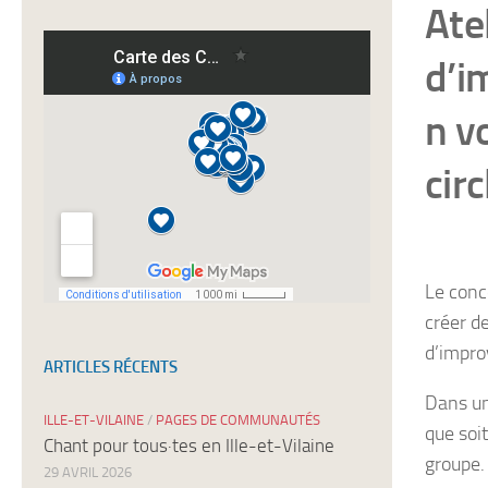
Ate
à
nos
d’i
newsletters
n v
cir
Le conc
créer d
d’impro
ARTICLES RÉCENTS
Dans un
ILLE-ET-VILAINE
/
PAGES DE COMMUNAUTÉS
que soi
Chant pour tous·tes en Ille-et-Vilaine
groupe.
29 AVRIL 2026