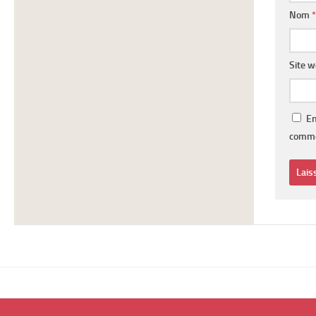
Nom
*
Site 
En
comme