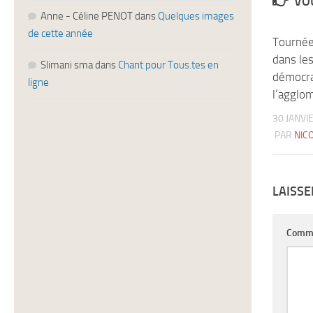
VOU
Anne - Céline PENOT
dans
Quelques images
de cette année
Tournée
dans le
Slimani sma
dans
Chant pour Tous.tes en
démocra
ligne
l’agglo
30 JANVI
PAR
NIC
LAISS
Comm