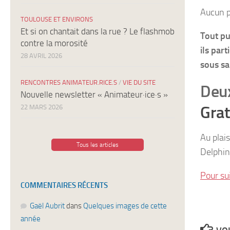
Aucun p
TOULOUSE ET ENVIRONS
Et si on chantait dans la rue ? Le flashmob
Tout pu
contre la morosité
ils par
28 AVRIL 2026
sous sa
RENCONTRES ANIMATEUR.RICE.S
/
VIE DU SITE
Deux
Nouvelle newsletter « Animateur·ice·s »
Grat
22 MARS 2026
Au plai
Tous les articles
Delphi
Pour sui
COMMENTAIRES RÉCENTS
Gaël Aubrit
dans
Quelques images de cette
année