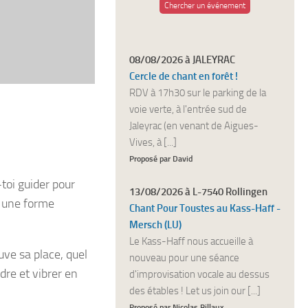
Chercher un événement
08/08/2026 à JALEYRAC
Cercle de chant en forêt !
RDV à 17h30 sur le parking de la
voie verte, à l'entrée sud de
Jaleyrac (en venant de Aigues-
Vives, à [...]
Proposé par David
toi guider pour
13/08/2026 à L-7540 Rollingen
t une forme
Chant Pour Toustes au Kass-Haff -
Mersch (LU)
Le Kass-Haff nous accueille à
uve sa place, quel
nouveau pour une séance
dre et vibrer en
d'improvisation vocale au dessus
des étables ! Let us join our [...]
Proposé par Nicolas Billaux