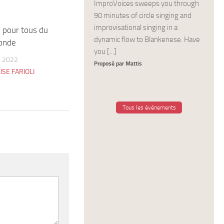
ImproVoices sweeps you through
90 minutes of circle singing and
improvisational singing in a
 pour tous du
1
dynamic flow to Blankenese. Have
onde
you [...]
 2022
Proposé par Mattis
ISE FARIOLI
Tous les événements