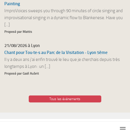
Painting
ImproVoices sweeps you through 90 minutes of circle singing and
improvisational singing in a dynamic flow to Blankenese. Have you
[...]
Proposé par Mattis
21/08/2026 à Lyon
Chant pour Tou·te·s au Parc de la Visitation - Lyon 5ème
Il y a deux ans j'ai enfin trouvé le lieu que je cherchais depuis très
longtemps à Lyon : un [...]
Proposé par Gaël Aubrit
Tous les événements