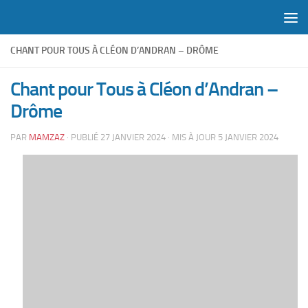
Skip to content
CHANT POUR TOUS À CLÉON D’ANDRAN – DRÔME
Chant pour Tous à Cléon d’Andran –
Drôme
PAR
MAMZAZ
· PUBLIÉ
27 JANVIER 2024
· MIS À JOUR
5 JANVIER 2024