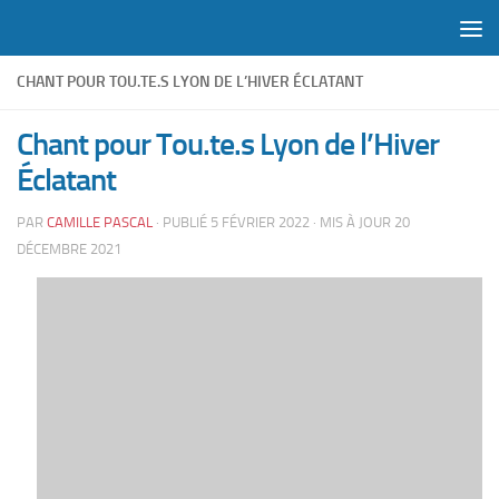
Skip to content
CHANT POUR TOU.TE.S LYON DE L’HIVER ÉCLATANT
Chant pour Tou.te.s Lyon de l’Hiver
Éclatant
PAR
CAMILLE PASCAL
· PUBLIÉ
5 FÉVRIER 2022
· MIS À JOUR
20
DÉCEMBRE 2021