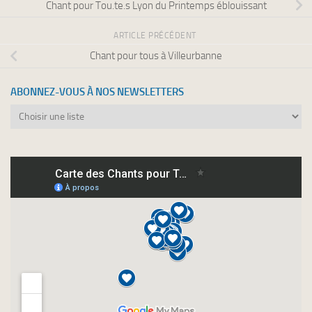
Chant pour Tou.te.s Lyon du Printemps éblouissant
ARTICLE PRÉCÉDENT
Chant pour tous à Villeurbanne
ABONNEZ-VOUS À NOS NEWSLETTERS
Abonnez-
vous
à
nos
newsletters