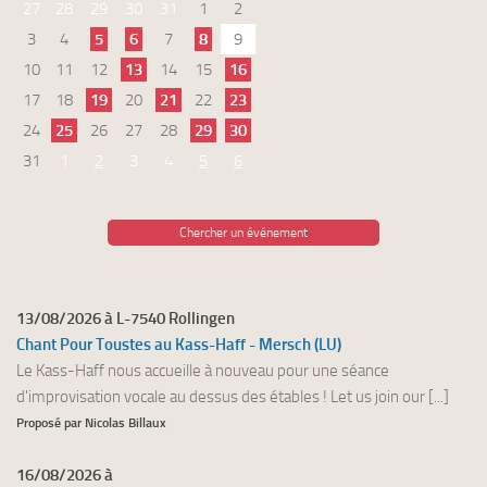
27
28
29
30
31
1
2
3
4
5
6
7
8
9
10
11
12
13
14
15
16
17
18
19
20
21
22
23
24
25
26
27
28
29
30
31
1
2
3
4
5
6
Chercher un événement
13/08/2026 à L-7540 Rollingen
Chant Pour Toustes au Kass-Haff - Mersch (LU)
Le Kass-Haff nous accueille à nouveau pour une séance
d'improvisation vocale au dessus des étables ! Let us join our [...]
Proposé par Nicolas Billaux
16/08/2026 à