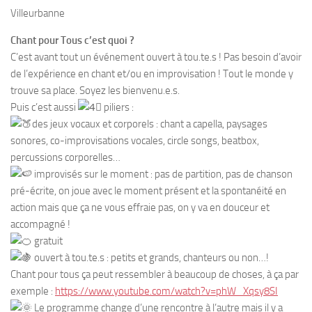
Villeurbanne
Chant pour Tous c’est quoi ?
C’est avant tout un événement ouvert à tou.te.s ! Pas besoin d’avoir
de l’expérience en chant et/ou en improvisation ! Tout le monde y
trouve sa place. Soyez les bienvenu.e.s.
Puis c’est aussi
piliers :
des jeux vocaux et corporels : chant a capella, paysages
sonores, co-improvisations vocales, circle songs, beatbox,
percussions corporelles…
improvisés sur le moment : pas de partition, pas de chanson
pré-écrite, on joue avec le moment présent et la spontanéité en
action mais que ça ne vous effraie pas, on y va en douceur et
accompagné !
gratuit
ouvert à tou.te.s : petits et grands, chanteurs ou non…!
Chant pour tous ça peut ressembler à beaucoup de choses, à ça par
exemple :
https://www.youtube.com/watch?v=phW_Xqsy8SI
Le programme change d’une rencontre à l’autre mais il y a