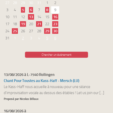
27
28
29
30
31
1
2
3
4
5
6
7
8
9
10
11
12
13
14
15
16
17
18
19
20
21
22
23
24
25
26
27
28
29
30
31
1
2
3
4
5
6
Chercher un événement
13/08/2026 à L-7540 Rollingen
Chant Pour Toustes au Kass-Haff - Mersch (LU)
Le Kass-Haff nous accueille à nouveau pour une séance
d'improvisation vocale au dessus des étables ! Let us join our [...]
Proposé par Nicolas Billaux
16/08/2026 à