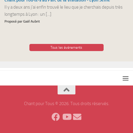
Chant pour Tou·te·s au Parc de la Visitation - Lyon 5ème
Il y a deux ans j'ai enfin trouvé le lieu que je cherchais depuis très
longtemps à Lyon : un [...]
Proposé par Gaël Aubrit
Tous les événements
Chant pour Tous © 2026. Tous droits réservés.