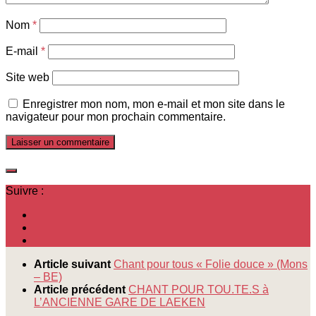
Nom
*
E-mail
*
Site web
Enregistrer mon nom, mon e-mail et mon site dans le
navigateur pour mon prochain commentaire.
Suivre :
Article suivant
Chant pour tous « Folie douce » (Mons
– BE)
Article précédent
CHANT POUR TOU.TE.S à
L’ANCIENNE GARE DE LAEKEN