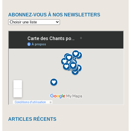
ABONNEZ-VOUS À NOS NEWSLETTERS
Abonnez-
vous
à
nos
newsletters
ARTICLES RÉCENTS