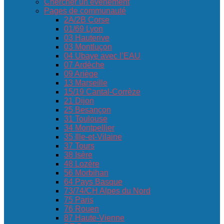
Chercher un événement
Pages de communauté
2A/2B Corse
01/69 Lyon
03 Hauterive
03 Montluçon
04 Ubaye avec l’EAU
07 Ardèche
09 Ariège
13 Marseille
15/19 Cantal-Corrèze
21 Dijon
25 Besançon
31 Toulouse
34 Montpellier
35 Ille-et-Vilaine
37 Tours
38 Isère
48 Lozère
56 Morbihan
64 Pays Basque
73/74/CH Alpes du Nord
75 Paris
76 Rouen
87 Haute-Vienne