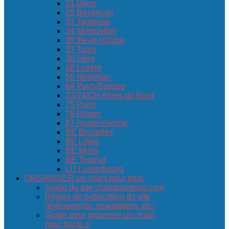
21 Dijon
25 Besançon
31 Toulouse
34 Montpellier
35 Ille-et-Vilaine
37 Tours
38 Isère
48 Lozère
56 Morbihan
64 Pays Basque
73/74/CH Alpes du Nord
75 Paris
76 Rouen
87 Haute-Vienne
BE Bruxelles
BE Liège
BE Mons
BE Tournai
LU Luxembourg
ORGANISER un chant pour tous
Guide du site chantpourtous.com
Règles de publication du site
(événements, newsletters, etc)
Guide pour organiser un chant
pour tou.te.s