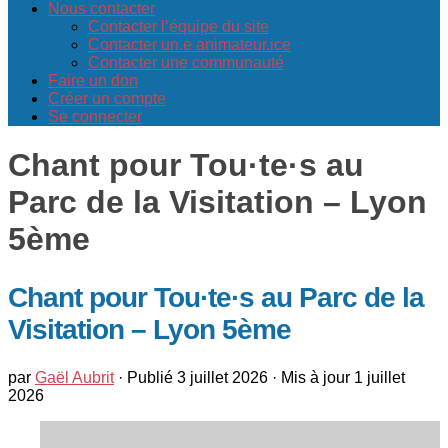
Nous contacter
Contacter l’équipe du site
Contacter un.e animateur.ice
Contacter une communauté
Faire un don
Créer un compte
Se connecter
Chant pour Tou·te·s au
Parc de la Visitation – Lyon
5ème
Chant pour Tou·te·s au Parc de la
Visitation – Lyon 5ème
par
Gaël Aubrit
· Publié
3 juillet 2026
· Mis à jour
1 juillet
2026