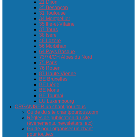
21 Dijon
25 Besançon
31 Toulouse
34 Montpellier
35 Ille-et-Vilaine
37 Tours
38 Isère
48 Lozère
56 Morbihan
64 Pays Basque
73/74/CH Alpes du Nord
75 Paris
76 Rouen
87 Haute-Vienne
BE Bruxelles
BE Liège
BE Mons
BE Tournai
LU Luxembourg
ORGANISER un chant pour tous
Guide du site chantpourtous.com
Règles de publication du site
(événements, newsletters, etc)
Guide pour organiser un chant
pour tou.te.s