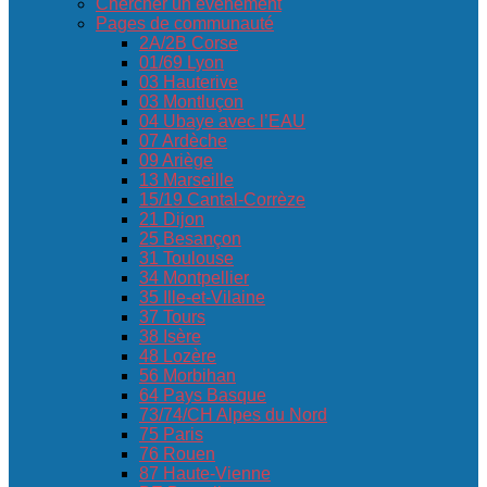
Chercher un événement
Pages de communauté
2A/2B Corse
01/69 Lyon
03 Hauterive
03 Montluçon
04 Ubaye avec l’EAU
07 Ardèche
09 Ariège
13 Marseille
15/19 Cantal-Corrèze
21 Dijon
25 Besançon
31 Toulouse
34 Montpellier
35 Ille-et-Vilaine
37 Tours
38 Isère
48 Lozère
56 Morbihan
64 Pays Basque
73/74/CH Alpes du Nord
75 Paris
76 Rouen
87 Haute-Vienne