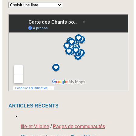
Abonnez-
vous
à
nos
newsletters
ARTICLES RÉCENTS
Ille-et-Vilaine
/
Pages de communautés