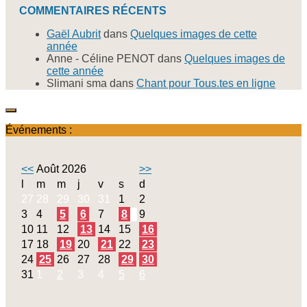
COMMENTAIRES RÉCENTS
Gaël Aubrit
dans
Quelques images de cette
année
Anne - Céline PENOT
dans
Quelques images de
cette année
Slimani sma
dans
Chant pour Tous.tes en ligne
Événements :
<<
Août 2026
>>
l
m
m
j
v
s
d
27
28
29
30
31
1
2
3
4
5
6
7
8
9
10
11
12
13
14
15
16
17
18
19
20
21
22
23
24
25
26
27
28
29
30
31
1
2
3
4
5
6