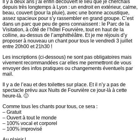
Il y a deux ans j’ai enfin découvert le lieu que je cherchais
depuis très longtemps à Lyon : un endroit en extérieur, calme,
beau, couvert (pour la pluie), avec une bonne acoustique,
assez spacieux pour s’y rassembler en grand groupe. C’est
dans un parc que peu de gens connaissent : le Parc de la
Visitation, à côté de l’hôtel Fourvière, tout en haut de la
colline, au-dessus de l’amphithéâtre. Et je me réjouis d’y
proposer à nouveau un chant pour tous le vendredi 3 juillet
entre 20h00 et 21h30 !
Les inscriptions (ci-dessous) ne sont pas obligatoires mais
vivement recommandées car elles me permettront de vous
envoyer des infos pratiques ou changements éventuels par
mail.
Il y a de l’eau et des toilettes sur place. Et il n’y a pas de
spectacle prévu aux Nuits de Fourvière ce jour-là à cette
heure-là. 🙂
Comme tous les chants pour tous, ce sera :
– Gratuit
– Ouvert à tout le monde
– 100% vocal et corporel
– 100% improvisé
Au plaisir !