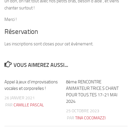
un don, on fait tout avec nos petits bras, besoin d’aide , et viens
chanter surtout !
Merci !
Réservation
Les inscriptions sont closes pour cet évènement.
VOUS AIMEREZ AUSSI...
Appel à jeux d’improvisations
0
8ème RENCONTRE
3
vocales et corporelles !
ANIMATEUR.TRICE.S CHANT
POUR TOUS.TES 17-21 MAI
26 JANVIER 2021
2024
PAR
CAMILLE PASCAL
25 OCTOBRE 2023
PAR
TINA COCOMAZZI