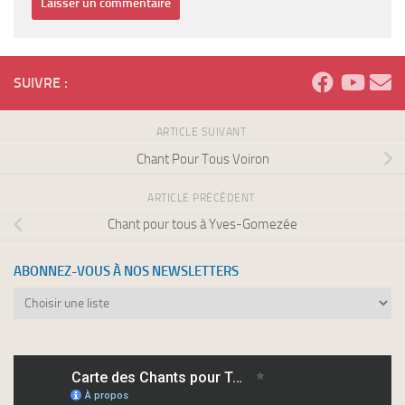
SUIVRE :
ARTICLE SUIVANT
Chant Pour Tous Voiron
ARTICLE PRÉCÉDENT
Chant pour tous à Yves-Gomezée
ABONNEZ-VOUS À NOS NEWSLETTERS
Abonnez-
vous
à
nos
newsletters