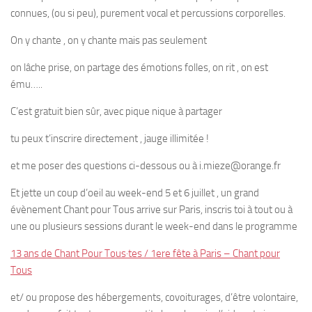
connues, (ou si peu), purement vocal et percussions corporelles.
On y chante , on y chante mais pas seulement
on lâche prise, on partage des émotions folles, on rit , on est
ému…..
C’est gratuit bien sûr, avec pique nique à partager
tu peux t’inscrire directement , jauge illimitée !
et me poser des questions ci-dessous ou à i.mieze@orange.fr
Et jette un coup d’oeil au week-end 5 et 6 juillet , un grand
évènement Chant pour Tous arrive sur Paris, inscris toi à tout ou à
une ou plusieurs sessions durant le week-end dans le programme
13 ans de Chant Pour Tous·tes / 1ere fête à Paris – Chant pour
Tous
et/ ou propose des hébergements, covoiturages, d’être volontaire,