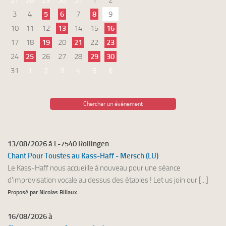
27
28
29
30
31
1
2
3
4
5
6
7
8
9
10
11
12
13
14
15
16
17
18
19
20
21
22
23
24
25
26
27
28
29
30
31
1
2
3
4
5
6
Chercher un événement
13/08/2026 à L-7540 Rollingen
Chant Pour Toustes au Kass-Haff - Mersch (LU)
Le Kass-Haff nous accueille à nouveau pour une séance
d'improvisation vocale au dessus des étables ! Let us join our [...]
Proposé par Nicolas Billaux
16/08/2026 à