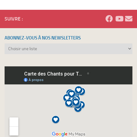
SUIVRE :
ABONNEZ-VOUS À NOS NEWSLETTERS
Abonnez-
vous
à
nos
newsletters