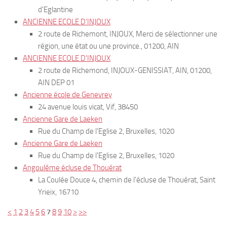
d'Eglantine
ANCIENNE ECOLE D'INJOUX
2 route de Richemont, INJOUX, Merci de sélectionner une
région, une état ou une province., 01200, AIN
ANCIENNE ECOLE D'INJOUX
2 route de Richemond, INJOUX-GENISSIAT, AIN, 01200,
AIN DEP 01
Ancienne école de Genevrey
24 avenue louis vicat, Vif, 38450
Ancienne Gare de Laeken
Rue du Champ de l'Eglise 2, Bruxelles, 1020
Ancienne Gare de Laeken
Rue du Champ de l'Eglise 2, Bruxelles, 1020
Angoulême écluse de Thouérat
La Coulée Douce 4, chemin de l'écluse de Thouérat, Saint
Yrieix, 16710
<
1
2
3
4
5
6
7
8
9
10
>
>>