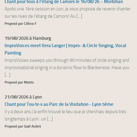
Chant pour tous à l’étang de Camors le 16/08/26 – Morbihan
Après une 1ère session en Juin, je vous propose de revenir chanter
sur les rives de l’étang de Camors! Au [...]
Proposé par Céline F
19/08/2026 à Hamburg
ImproVoices meet Vera Langer | Impro- & Circle Singing, Vocal
Painting
ImproVoices sweeps you through 90 minutes of circle singing and
improvisational singing in a dynamic flow to Blankenese. Have you
[...]
Proposé par Mattis
21/08/2026 à Lyon
Chant pour Tou·te·s au Parc de la Visitation - Lyon 5ème
Il y a deux ans j'ai enfin trouvé le lieu que je cherchais depuis très
longtemps à Lyon : un [...]
Proposé par Gaël Aubrit