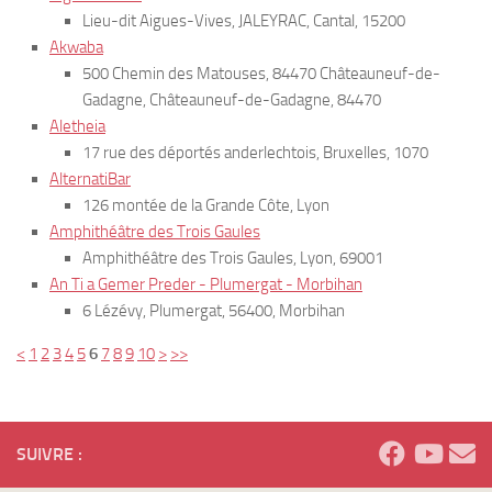
Lieu-dit Aigues-Vives, JALEYRAC, Cantal, 15200
Akwaba
500 Chemin des Matouses, 84470 Châteauneuf-de-
Gadagne, Châteauneuf-de-Gadagne, 84470
Aletheia
17 rue des déportés anderlechtois, Bruxelles, 1070
AlternatiBar
126 montée de la Grande Côte, Lyon
Amphithéâtre des Trois Gaules
Amphithéâtre des Trois Gaules, Lyon, 69001
An Ti a Gemer Preder - Plumergat - Morbihan
6 Lézévy, Plumergat, 56400, Morbihan
<
1
2
3
4
5
6
7
8
9
10
>
>>
SUIVRE :