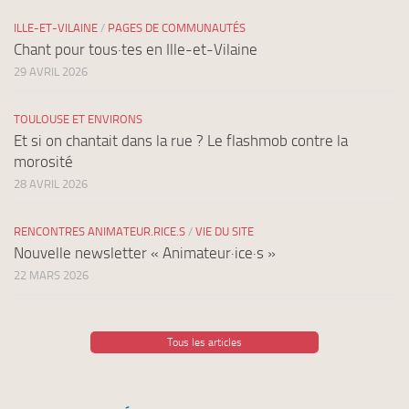
ILLE-ET-VILAINE
/
PAGES DE COMMUNAUTÉS
Chant pour tous·tes en Ille-et-Vilaine
29 AVRIL 2026
TOULOUSE ET ENVIRONS
Et si on chantait dans la rue ? Le flashmob contre la
morosité
28 AVRIL 2026
RENCONTRES ANIMATEUR.RICE.S
/
VIE DU SITE
Nouvelle newsletter « Animateur·ice·s »
22 MARS 2026
Tous les articles