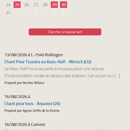
24
25
26
27
28
29
30
31
1
2
3
4
5
6
Chercher un événement
13/08/2026 à L-7540 Rollingen
Chant Pour Toustes au Kass-Haff - Mersch (LU)
Le Kass-Haff nous accueille à nouveau pour une séance
d'improvisation vocale au dessus des étables ! Let us join our [...]
Proposé par Nicolas Billaux
16/08/2026 à
Chant pour tous - Arpavon (26)
Proposé par Agnes Griffe de la Drome
16/08/2026 à Camors