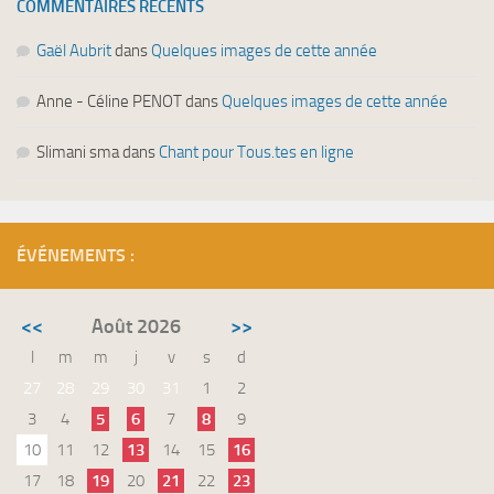
COMMENTAIRES RÉCENTS
Gaël Aubrit
dans
Quelques images de cette année
Anne - Céline PENOT
dans
Quelques images de cette année
Slimani sma
dans
Chant pour Tous.tes en ligne
ÉVÉNEMENTS :
<<
Août 2026
>>
l
m
m
j
v
s
d
27
28
29
30
31
1
2
3
4
5
6
7
8
9
10
11
12
13
14
15
16
17
18
19
20
21
22
23