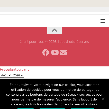
Chant pour Tous © 2026. Tous droits réservés.
Précédent
Suivant
L
M
M
J
V
S
D
En poursuivant votre navigation sur ce site, vous acceptez
1
2
l'utilisation de cookies pour vous permettre de partager du
3
4
5
6
7
8
9
contenu via les boutons de partage de réseaux sociaux et pour
10
11
12
13
14
15
16
nous permettre de mesurer l'audience. Sans l’apport de
17
18
19
20
21
22
23
cookies, les fonctionnalités de notre site seront limitées.