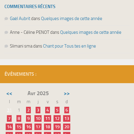
COMMENTAIRES RÉCENTS
Gaël Aubrit
dans
Quelques images de cette année
Anne - Céline PENOT
dans
Quelques images de cette année
Slimani sma
dans
Chant pour Tous.tes en ligne
ÉVÉNEMENTS :
<<
Avr 2025
>>
l
m
m
j
v
s
d
31
1
2
3
4
5
6
7
8
9
10
11
12
13
14
15
16
17
18
19
20