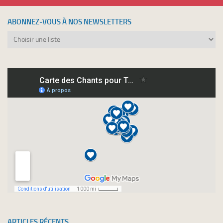
ABONNEZ-VOUS À NOS NEWSLETTERS
Abonnez-
vous
à
nos
newsletters
ARTICLES RÉCENTS