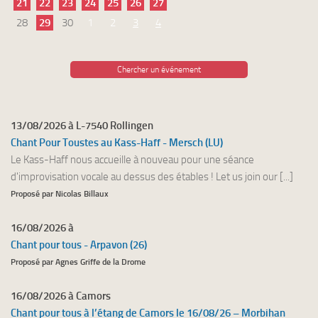
21
22
23
24
25
26
27
28
29
30
1
2
3
4
Chercher un événement
13/08/2026 à L-7540 Rollingen
Chant Pour Toustes au Kass-Haff - Mersch (LU)
Le Kass-Haff nous accueille à nouveau pour une séance
d'improvisation vocale au dessus des étables ! Let us join our [...]
Proposé par Nicolas Billaux
16/08/2026 à
Chant pour tous - Arpavon (26)
Proposé par Agnes Griffe de la Drome
16/08/2026 à Camors
Chant pour tous à l’étang de Camors le 16/08/26 – Morbihan