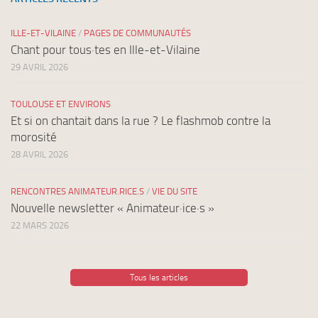
ILLE-ET-VILAINE
/
PAGES DE COMMUNAUTÉS
Chant pour tous·tes en Ille-et-Vilaine
29 AVRIL 2026
TOULOUSE ET ENVIRONS
Et si on chantait dans la rue ? Le flashmob contre la
morosité
28 AVRIL 2026
RENCONTRES ANIMATEUR.RICE.S
/
VIE DU SITE
Nouvelle newsletter « Animateur·ice·s »
22 MARS 2026
Tous les articles