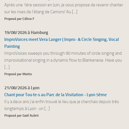
Après une 1ère session en Juin, je vous propose de revenir chanter
sur les rives de l’étang de Camors! Au [...]
Proposé par Céline F
19/08/2026 à Hamburg
ImproVoices meet Vera Langer | Impro- & Circle Singing, Vocal
Painting
ImproVoices sweeps you through 90 minutes of circle singing and
improvisational singing in a dynamic flow to Blankenese. Have you
[...]
Proposé par Mattis
21/08/2026 à Lyon
Chant pour Tou·te·s au Parc de la Visitation - Lyon 5ème
Il y a deux ans j'ai enfin trouvé le lieu que je cherchais depuis très
longtemps à Lyon : un [...]
Proposé par Gaël Aubrit