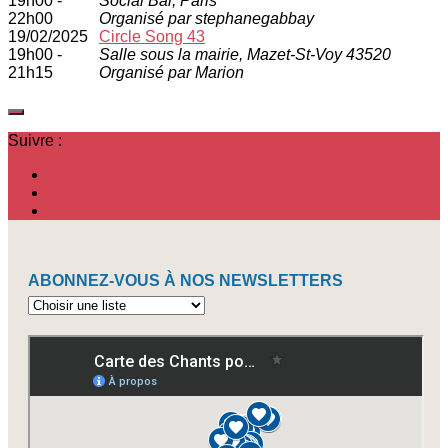
19h00 -
Social Bar, Paris
22h00
Organisé par stephanegabbay
19/02/2025
Circle Song 43
19h00 -
Salle sous la mairie, Mazet-St-Voy 43520
21h15
Organisé par Marion
Suivre :
ABONNEZ-VOUS À NOS NEWSLETTERS
Abonnez-
vous
à
nos
newsletters