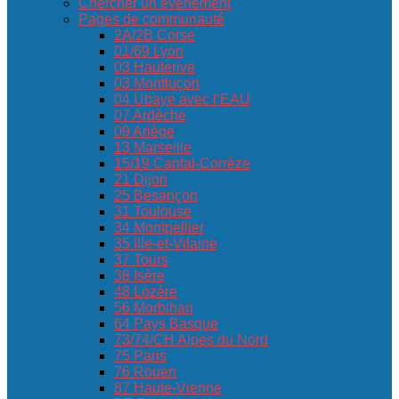
Chercher un événement
Pages de communauté
2A/2B Corse
01/69 Lyon
03 Hauterive
03 Montluçon
04 Ubaye avec l’EAU
07 Ardèche
09 Ariège
13 Marseille
15/19 Cantal-Corrèze
21 Dijon
25 Besançon
31 Toulouse
34 Montpellier
35 Ille-et-Vilaine
37 Tours
38 Isère
48 Lozère
56 Morbihan
64 Pays Basque
73/74/CH Alpes du Nord
75 Paris
76 Rouen
87 Haute-Vienne