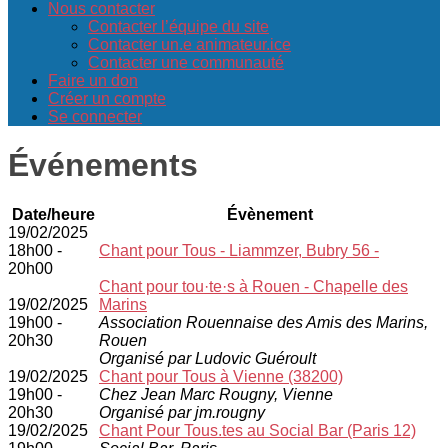
Nous contacter
Contacter l’équipe du site
Contacter un.e animateur.ice
Contacter une communauté
Faire un don
Créer un compte
Se connecter
Événements
Date/heure
Évènement
19/02/2025
18h00 -
Chant pour Tous - Liammzer, Bubry 56 -
20h00
Chant pour tou·te·s à Rouen - Chapelle des
19/02/2025
Marins
19h00 -
Association Rouennaise des Amis des Marins,
20h30
Rouen
Organisé par Ludovic Guéroult
19/02/2025
Chant pour Tous à Vienne (38200)
19h00 -
Chez Jean Marc Rougny, Vienne
20h30
Organisé par jm.rougny
19/02/2025
Chant Pour Tous.tes au Social Bar (Paris 12)