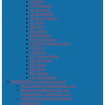
21 Dijon
25 Besançon
31 Toulouse
34 Montpellier
35 Ille-et-Vilaine
37 Tours
38 Isère
48 Lozère
56 Morbihan
64 Pays Basque
73/74/CH Alpes du Nord
75 Paris
76 Rouen
87 Haute-Vienne
BE Bruxelles
BE Liège
BE Mons
BE Tournai
LU Luxembourg
ORGANISER un chant pour tous
Guide du site chantpourtous.com
Règles de publication du site
(événements, newsletters, etc)
Guide pour organiser un chant
pour tou.te.s