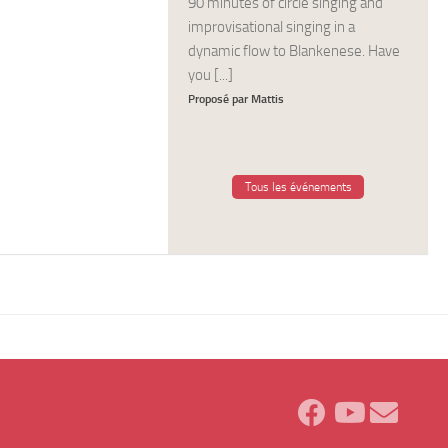
90 minutes of circle singing and
improvisational singing in a
dynamic flow to Blankenese. Have
you [...]
Proposé par Mattis
Tous les événements