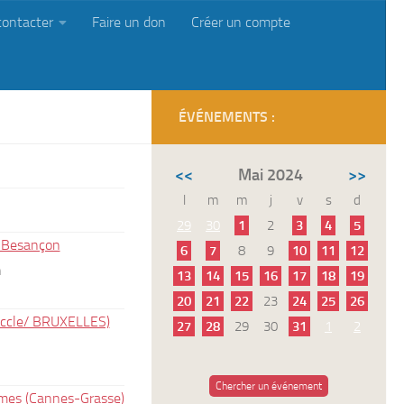
contacter
Faire un don
Créer un compte
ÉVÉNEMENTS :
<<
Mai 2024
>>
l
m
m
j
v
s
d
29
30
1
2
3
4
5
à Besançon
6
7
8
9
10
11
12
n
13
14
15
16
17
18
19
20
21
22
23
24
25
26
Uccle/ BRUXELLES)
27
28
29
30
31
1
2
Chercher un événement
imes (Cannes-Grasse)