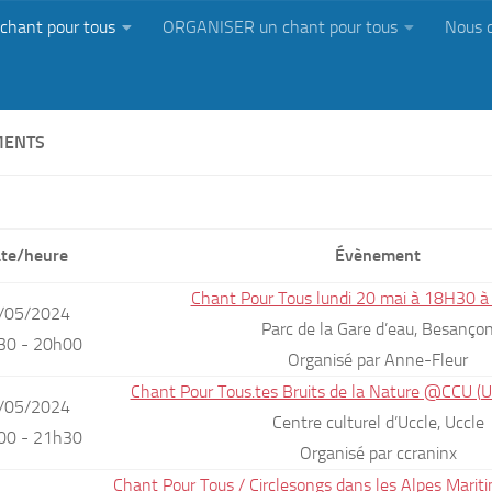
chant pour tous
ORGANISER un chant pour tous
Nous 
MENTS
te/heure
Évènement
Chant Pour Tous lundi 20 mai à 18H30 
/05/2024
Parc de la Gare d’eau, Besanço
30 - 20h00
Organisé par Anne-Fleur
Chant Pour Tous.tes Bruits de la Nature @CCU (
/05/2024
Centre culturel d’Uccle, Uccle
00 - 21h30
Organisé par ccraninx
Chant Pour Tous / Circlesongs dans les Alpes Marit