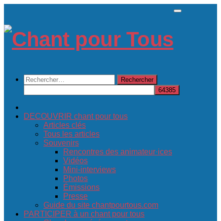
Skip
to
content
Rechercher :
DECOUVRIR chant pour tous
Articles clés
Tous les articles
Souvenirs
Rencontres des animateur·ices
Vidéos
Mini-interviews
Photos
Émissions
Presse
Guide du site chantpourtous.com
PARTICIPER à un chant pour tous