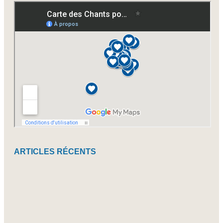
à
nos
newsletters
ARTICLES RÉCENTS