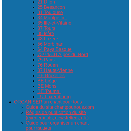
21 Dijon
25 Besançon
31 Toulouse
34 Montpellier
35 Ille-et-Vilaine
37 Tours
38 Isère
48 Lozère
56 Morbihan
64 Pays Basque
73/74/CH Alpes du Nord
75 Paris
76 Rouen
87 Haute-Vienne
BE Bruxelles
BE Liège
BE Mons
BE Tournai
LU Luxembourg
ORGANISER un chant pour tous
Guide du site chantpourtous.com
Règles de publication du site
(événements, newsletters, etc)
Guide pour organiser un chant
pour tou.te.s