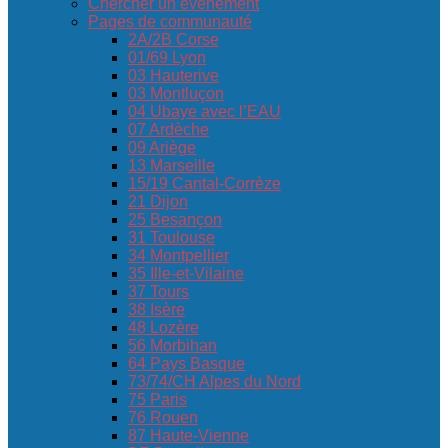
Chercher un événement
Pages de communauté
2A/2B Corse
01/69 Lyon
03 Hauterive
03 Montluçon
04 Ubaye avec l’EAU
07 Ardèche
09 Ariège
13 Marseille
15/19 Cantal-Corrèze
21 Dijon
25 Besançon
31 Toulouse
34 Montpellier
35 Ille-et-Vilaine
37 Tours
38 Isère
48 Lozère
56 Morbihan
64 Pays Basque
73/74/CH Alpes du Nord
75 Paris
76 Rouen
87 Haute-Vienne