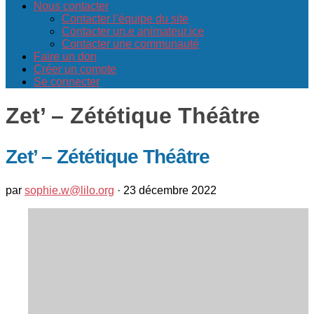
Nous contacter
Contacter l’équipe du site
Contacter un.e animateur.ice
Contacter une communauté
Faire un don
Créer un compte
Se connecter
Zet’ – Zététique Théâtre
Zet’ – Zététique Théâtre
par
sophie.w@lilo.org
·
23 décembre 2022