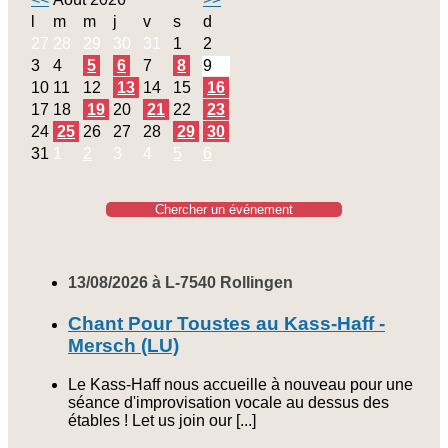
l
m
m
j
v
s
d
27
28
29
30
31
1
2
3
4
5
6
7
8
9
10
11
12
13
14
15
16
17
18
19
20
21
22
23
24
25
26
27
28
29
30
31
1
2
3
4
5
6
Chercher un événement
13/08/2026 à L-7540 Rollingen
Chant Pour Toustes au Kass-Haff -
Mersch (LU)
Le Kass-Haff nous accueille à nouveau pour une
séance d'improvisation vocale au dessus des
étables ! Let us join our [...]