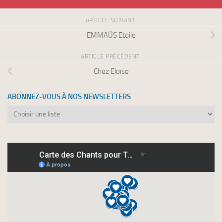
ARTICLE SUIVANT
EMMAÜS Etoile
ARTICLE PRÉCÉDENT
Chez Eloïse
ABONNEZ-VOUS À NOS NEWSLETTERS
Abonnez-
vous
à
nos
newsletters