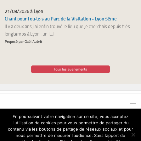
21/08/2026 à Lyon
Chant pour Tou·te·s au Parc de la Visitation - Lyon 5ème
Il y a deux ans j'ai enfin trouvé le lieu que je cherchais depuis très
longtemps à Lyon : un [...]
Proposé par Gaël Aubrit
Tous les événements
En poursuivant votre navigation sur ce site, vous acceptez
l'utilisation de cookies pour vous permettre de partager du
Chant pour Tous © 2026. Tous droits réservés.
contenu via les boutons de partage de réseaux sociaux et pour
nous permettre de mesurer l'audience. Sans l’apport de