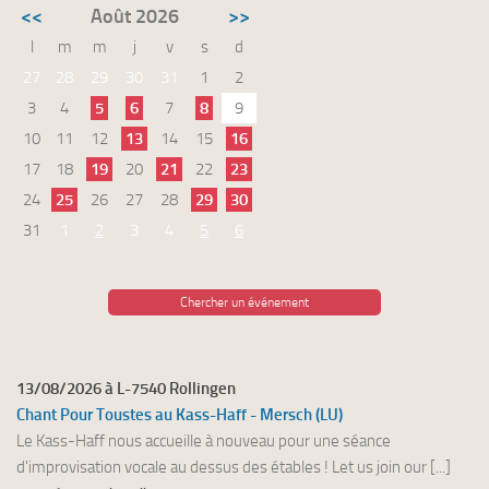
<<
Août 2026
>>
l
m
m
j
v
s
d
27
28
29
30
31
1
2
3
4
5
6
7
8
9
10
11
12
13
14
15
16
17
18
19
20
21
22
23
24
25
26
27
28
29
30
31
1
2
3
4
5
6
Chercher un événement
13/08/2026 à L-7540 Rollingen
Chant Pour Toustes au Kass-Haff - Mersch (LU)
Le Kass-Haff nous accueille à nouveau pour une séance
d'improvisation vocale au dessus des étables ! Let us join our [...]