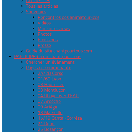
Articles clés
Tous les articles
Souvenirs
Rencontres des animateur·ices
Vidéos
Mini-interviews
Photos
Émissions
Presse
Guide du site chantpourtous.com
PARTICIPER à un chant pour tous
Chercher un événement
Pages de communauté
2A/2B Corse
01/69 Lyon
03 Hauterive
03 Montluçon
04 Ubaye avec l’EAU
07 Ardèche
09 Ariège
13 Marseille
15/19 Cantal-Corrèze
21 Dijon
25 Besançon