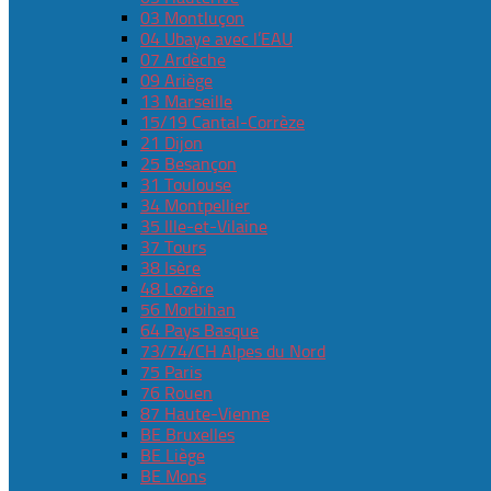
03 Montluçon
04 Ubaye avec l’EAU
07 Ardèche
09 Ariège
13 Marseille
15/19 Cantal-Corrèze
21 Dijon
25 Besançon
31 Toulouse
34 Montpellier
35 Ille-et-Vilaine
37 Tours
38 Isère
48 Lozère
56 Morbihan
64 Pays Basque
73/74/CH Alpes du Nord
75 Paris
76 Rouen
87 Haute-Vienne
BE Bruxelles
BE Liège
BE Mons