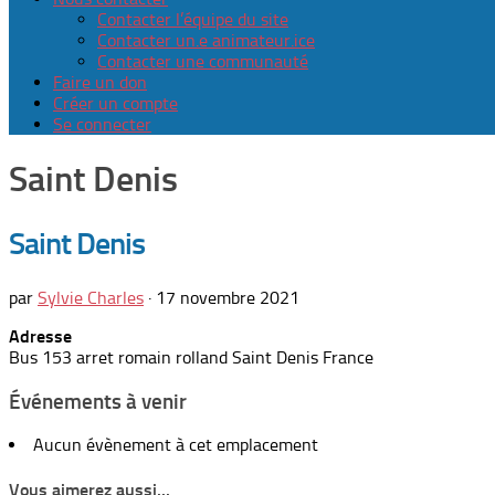
Contacter l’équipe du site
Contacter un.e animateur.ice
Contacter une communauté
Faire un don
Créer un compte
Se connecter
Saint Denis
Saint Denis
par
Sylvie Charles
·
17 novembre 2021
Adresse
Bus 153 arret romain rolland Saint Denis France
Événements à venir
Aucun évènement à cet emplacement
Vous aimerez aussi...