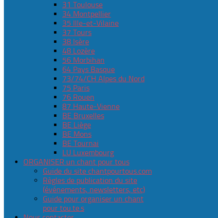
31 Toulouse
34 Montpellier
35 Ille-et-Vilaine
37 Tours
38 Isère
48 Lozère
56 Morbihan
64 Pays Basque
73/74/CH Alpes du Nord
75 Paris
76 Rouen
87 Haute-Vienne
BE Bruxelles
BE Liège
BE Mons
BE Tournai
LU Luxembourg
ORGANISER un chant pour tous
Guide du site chantpourtous.com
Règles de publication du site
(événements, newsletters, etc)
Guide pour organiser un chant
pour tou.te.s
Nous contacter