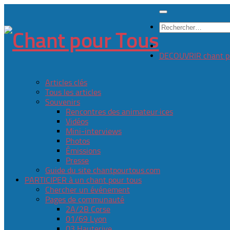
Skip
to
Rechercher :
content
DECOUVRIR chant p
Articles clés
Tous les articles
Souvenirs
Rencontres des animateur·ices
Vidéos
Mini-interviews
Photos
Émissions
Presse
Guide du site chantpourtous.com
PARTICIPER à un chant pour tous
Chercher un événement
Pages de communauté
2A/2B Corse
01/69 Lyon
03 Hauterive