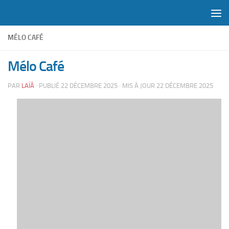
Skip to content
MÉLO CAFÉ
Mélo Café
PAR
LAÏÂ
· PUBLIÉ
22 DÉCEMBRE 2025
· MIS À JOUR
22 DÉCEMBRE 2025