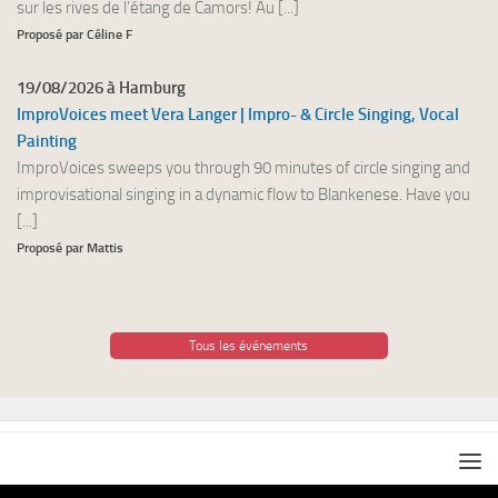
sur les rives de l’étang de Camors! Au [...]
Proposé par Céline F
19/08/2026 à Hamburg
ImproVoices meet Vera Langer | Impro- & Circle Singing, Vocal
Painting
ImproVoices sweeps you through 90 minutes of circle singing and
improvisational singing in a dynamic flow to Blankenese. Have you
[...]
Proposé par Mattis
Tous les événements