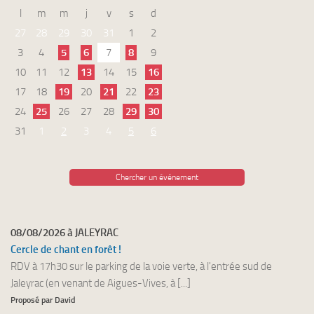
l
m
m
j
v
s
d
27
28
29
30
31
1
2
3
4
5
6
7
8
9
10
11
12
13
14
15
16
17
18
19
20
21
22
23
24
25
26
27
28
29
30
31
1
2
3
4
5
6
Chercher un événement
08/08/2026 à JALEYRAC
Cercle de chant en forêt !
RDV à 17h30 sur le parking de la voie verte, à l'entrée sud de
Jaleyrac (en venant de Aigues-Vives, à [...]
Proposé par David