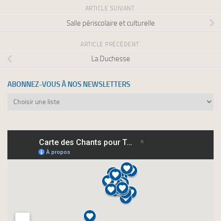
ARTICLE SUIVANT
Salle périscolaire et culturelle
ARTICLE PRÉCÉDENT
La Duchesse
ABONNEZ-VOUS À NOS NEWSLETTERS
Abonnez-
vous
à
nos
newsletters