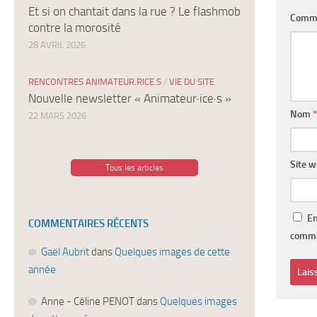
Et si on chantait dans la rue ? Le flashmob
Comm
contre la morosité
28 AVRIL 2026
RENCONTRES ANIMATEUR.RICE.S
/
VIE DU SITE
Nouvelle newsletter « Animateur·ice·s »
Nom
*
22 MARS 2026
Site 
Tous les articles
En
COMMENTAIRES RÉCENTS
comme
Gaël Aubrit
dans
Quelques images de cette
année
Anne - Céline PENOT
dans
Quelques images