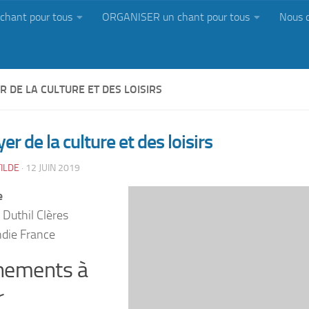
chant pour tous
ORGANISER un chant pour tous
Nous 
R DE LA CULTURE ET DES LOISIRS
yer de la culture et des loisirs
ILDE
·
12 JUIN 2019
e
 Duthil Clères
die France
nements à
r