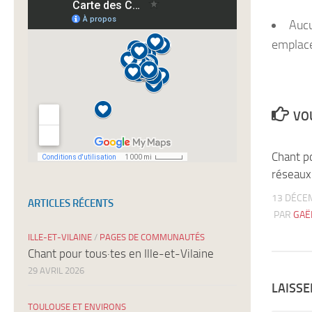
newsletters
Auc
emplac
VOU
Chant po
réseaux
13 DÉCE
ARTICLES RÉCENTS
PAR
GAË
ILLE-ET-VILAINE
/
PAGES DE COMMUNAUTÉS
Chant pour tous·tes en Ille-et-Vilaine
29 AVRIL 2026
LAISS
TOULOUSE ET ENVIRONS