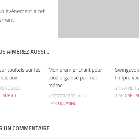
un évènement à cet
ement
S AIMEREZ AUSSI...
ur tou(te)s sur les
0
Mon premier chant pour
9
Swingavok 
 sociaux
tous organisé par moi-
l’impro vo
même
MBRE 2025
21 JANVIER 
L AUBRIT
PAR
GAËL A
2 SEPTEMBRE 2017
PAR
OCEANNE
ER UN COMMENTAIRE