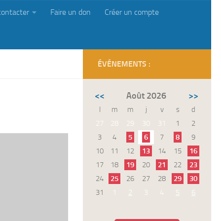
contacter
Faire un don
Créer un compte
ÉVÉNEMENTS :
<<
Août 2026
>>
l
m
m
j
v
s
d
27
28
29
30
31
1
2
3
4
5
6
7
8
9
10
11
12
13
14
15
16
17
18
19
20
21
22
23
24
25
26
27
28
29
30
31
1
2
3
4
5
6