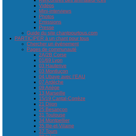
Rencontres des animateur·ices
Vidéos
Mini-interviews
Photos
Émissions
Presse
Guide du site chantpourtous.com
PARTICIPER à un chant pour tous
Chercher un événement
Pages de communauté
2A/2B Corse
01/69 Lyon
03 Hauterive
03 Montluçon
04 Ubaye avec l’EAU
07 Ardèche
09 Ariège
13 Marseille
15/19 Cantal-Corrèze
21 Dijon
25 Besançon
31 Toulouse
34 Montpellier
35 Ille-et-Vilaine
37 Tours