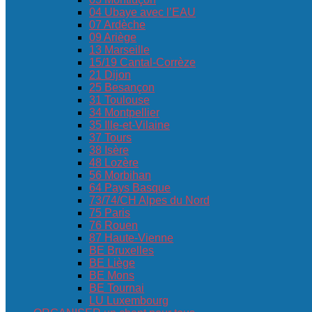
04 Ubaye avec l’EAU
07 Ardèche
09 Ariège
13 Marseille
15/19 Cantal-Corrèze
21 Dijon
25 Besançon
31 Toulouse
34 Montpellier
35 Ille-et-Vilaine
37 Tours
38 Isère
48 Lozère
56 Morbihan
64 Pays Basque
73/74/CH Alpes du Nord
75 Paris
76 Rouen
87 Haute-Vienne
BE Bruxelles
BE Liège
BE Mons
BE Tournai
LU Luxembourg