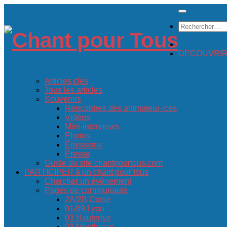
Skip
to
Rechercher :
content
DECOUVRIR c
Articles clés
Tous les articles
Souvenirs
Rencontres des animateur·ices
Vidéos
Mini-interviews
Photos
Émissions
Presse
Guide du site chantpourtous.com
PARTICIPER à un chant pour tous
Chercher un événement
Pages de communauté
2A/2B Corse
01/69 Lyon
03 Hauterive
03 Montluçon