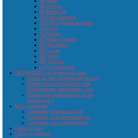
38 Isère
48 Lozère
56 Morbihan
64 Pays Basque
73/74/CH Alpes du Nord
75 Paris
76 Rouen
87 Haute-Vienne
BE Bruxelles
BE Liège
BE Mons
BE Tournai
LU Luxembourg
ORGANISER un chant pour tous
Guide du site chantpourtous.com
Règles de publication du site
(événements, newsletters, etc)
Guide pour organiser un chant
pour tou.te.s
Nous contacter
Contacter l’équipe du site
Contacter un.e animateur.ice
Contacter une communauté
Faire un don
Créer un compte