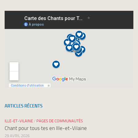
à
nos
newsletters
ARTICLES RÉCENTS
ILLE-ET-VILAINE
/
PAGES DE COMMUNAUTÉS
Chant pour tous·tes en Ille-et-Vilaine
29 AVRIL 2026