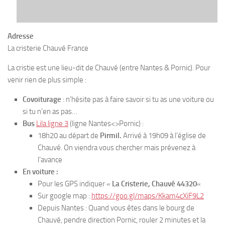
Adresse
La cristerie Chauvé France
La cristie est une lieu-dit de Chauvé (entre Nantes & Pornic). Pour
venir rien de plus simple :
Covoiturage
: n’hésite pas à faire savoir si tu as une voiture ou
si tu n’en as pas…
Bus
Lila ligne 3
(ligne Nantes<>Pornic) :
18h20 au départ de
Pirmil.
Arrivé à 19h09 à l’église de
Chauvé. On viendra vous chercher mais prévenez à
l’avance
En voiture :
Pour les GPS indiquer «
La Cristerie, Chauvé 44320
«
Sur google map :
https://goo.gl/maps/Kkam4cXiF9L2
Depuis Nantes : Quand vous êtes dans le bourg de
Chauvé, pendre direction Pornic, rouler 2 minutes et la