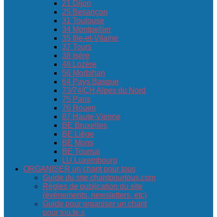
21 Dijon
25 Besançon
31 Toulouse
34 Montpellier
35 Ille-et-Vilaine
37 Tours
38 Isère
48 Lozère
56 Morbihan
64 Pays Basque
73/74/CH Alpes du Nord
75 Paris
76 Rouen
87 Haute-Vienne
BE Bruxelles
BE Liège
BE Mons
BE Tournai
LU Luxembourg
ORGANISER un chant pour tous
Guide du site chantpourtous.com
Règles de publication du site
(événements, newsletters, etc)
Guide pour organiser un chant
pour tou.te.s