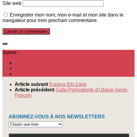
Site web
Enregistrer mon nom, mon e-mail et mon site dans le
navigateur pour mon prochain commentaire.
Suivre :
Article suivant
Espace Eki-Libre
Article précédent
Salle Polyvalente d’Ubaye-Serre-
Ponçon
ABONNEZ-VOUS À NOS NEWSLETTERS
Abonnez-
vous
à