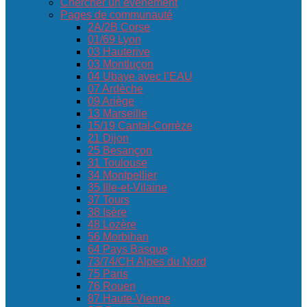
Chercher un événement
Pages de communauté
2A/2B Corse
01/69 Lyon
03 Hauterive
03 Montluçon
04 Ubaye avec l’EAU
07 Ardèche
09 Ariège
13 Marseille
15/19 Cantal-Corrèze
21 Dijon
25 Besançon
31 Toulouse
34 Montpellier
35 Ille-et-Vilaine
37 Tours
38 Isère
48 Lozère
56 Morbihan
64 Pays Basque
73/74/CH Alpes du Nord
75 Paris
76 Rouen
87 Haute-Vienne