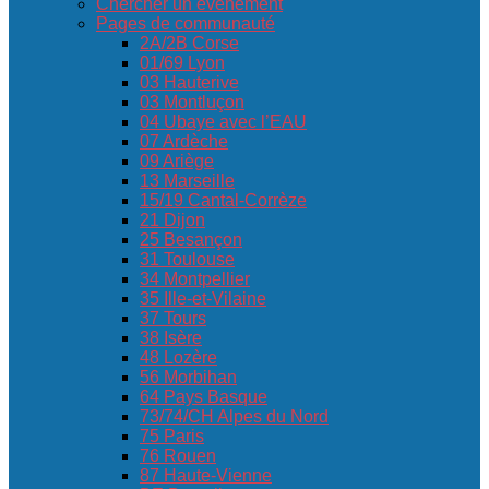
Chercher un événement
Pages de communauté
2A/2B Corse
01/69 Lyon
03 Hauterive
03 Montluçon
04 Ubaye avec l’EAU
07 Ardèche
09 Ariège
13 Marseille
15/19 Cantal-Corrèze
21 Dijon
25 Besançon
31 Toulouse
34 Montpellier
35 Ille-et-Vilaine
37 Tours
38 Isère
48 Lozère
56 Morbihan
64 Pays Basque
73/74/CH Alpes du Nord
75 Paris
76 Rouen
87 Haute-Vienne