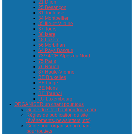
21 Dijon
25 Besançon
31 Toulouse
34 Montpellier
35 Ille-et-Vilaine
37 Tours
38 Isère
48 Lozère
56 Morbihan
64 Pays Basque
73/74/CH Alpes du Nord
75 Paris
76 Rouen
87 Haute-Vienne
BE Bruxelles
BE Liège
BE Mons
BE Tournai
LU Luxembourg
ORGANISER un chant pour tous
Guide du site chantpourtous.com
Règles de publication du site
(événements, newsletters, etc)
Guide pour organiser un chant
pour tou.te.s