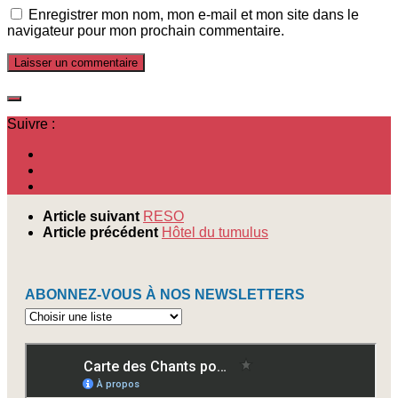
Enregistrer mon nom, mon e-mail et mon site dans le
navigateur pour mon prochain commentaire.
Suivre :
Article suivant
RESO
Article précédent
Hôtel du tumulus
ABONNEZ-VOUS À NOS NEWSLETTERS
Abonnez-
vous
à
nos
newsletters