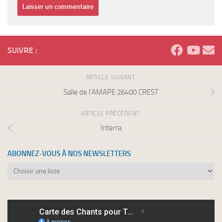
SUIVRE :
ARTICLE SUIVANT
Salle de l’AMAPE 26400 CREST
ARTICLE PRÉCÉDENT
Interra
ABONNEZ-VOUS À NOS NEWSLETTERS
Abonnez-
vous
à
nos
newsletters