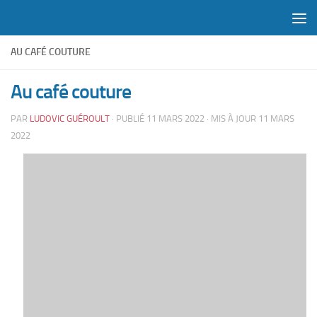
Skip to content
AU CAFÉ COUTURE
Au café couture
PAR
LUDOVIC GUÉROULT
· PUBLIÉ
11 MARS 2022
· MIS À JOUR
11 MARS
2022