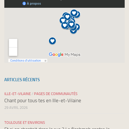
newsletters
ARTICLES RÉCENTS
ILLE-ET-VILAINE
/
PAGES DE COMMUNAUTÉS
Chant pour tous·tes en Ille-et-Vilaine
29 AVRIL 2026
TOULOUSE ET ENVIRONS