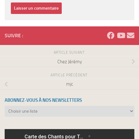
SUIVRE :
ARTICLE SUIVANT
Chez Jérémy
ARTICLE PRÉCÉDENT
mjc
ABONNEZ-VOUS À NOS NEWSLETTERS
Abonnez-
vous
à
nos