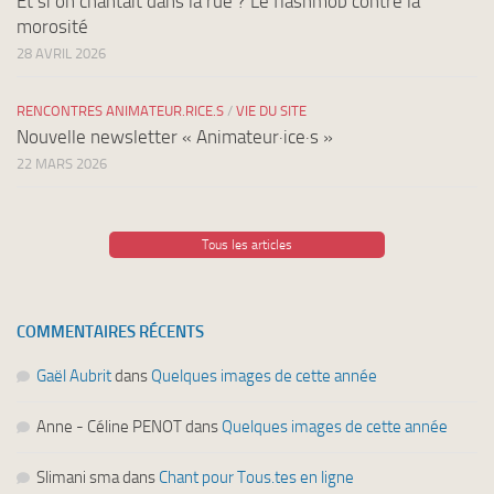
Et si on chantait dans la rue ? Le flashmob contre la
morosité
28 AVRIL 2026
RENCONTRES ANIMATEUR.RICE.S
/
VIE DU SITE
Nouvelle newsletter « Animateur·ice·s »
22 MARS 2026
Tous les articles
COMMENTAIRES RÉCENTS
Gaël Aubrit
dans
Quelques images de cette année
Anne - Céline PENOT
dans
Quelques images de cette année
Slimani sma
dans
Chant pour Tous.tes en ligne