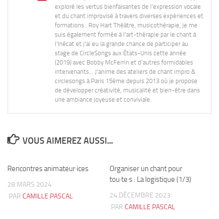
exploré les vertus bienfaisantes de l'expression vocale
et du chant improvisé à travers diverses expériences et
formations : Roy Hart Théâtre, musicothérapie, je me
suis également formée à l'art-thérapie par le chant à
l'Inécat et j'ai eu la grande chance de participer au
stage de CircleSongs aux États-Unis cette année
(2019) avec Bobby McFerrin et d'autres formidables
intervenants... J'anime des ateliers de chant impro &
circlesongs à Paris 15ème depuis 2013 où je propose
de développer créativité, musicalité et bien-être dans
une ambiance joyeuse et conviviale.
VOUS AIMEREZ AUSSI...
Rencontres animateur·ices
0
Organiser un chant pour
1
tou·te·s : La logistique (1/3)
28 MARS 2024
24 DÉCEMBRE 2023
PAR
CAMILLE PASCAL
PAR
CAMILLE PASCAL